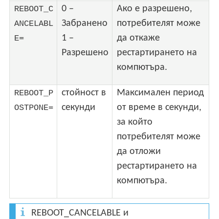
0 –
Ако е разрешено,
REBOOT_C
Забранено
потребителят може
ANCELABL
1 –
да откаже
E=
Разрешено
рестартирането на
компютъра.
стойност в
Максимален период
REBOOT_P
секунди
от време в секунди,
OSTPONE=
за който
потребителят може
да отложи
рестартирането на
компютъра.
REBOOT_CANCELABLE и