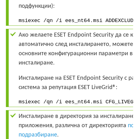
подфункции):
msiexec /qn /i ees_nt64.msi ADDEXCLUDE
Ако желаете ESET Endpoint Security да се к
автоматично след инсталирането, можете д
основните конфигурационни параметри в к
инсталиране.
Инсталиране на ESET Endpoint Security с ра
система за репутация ESET LiveGrid®:
msiexec /qn /i ees_nt64.msi CFG_LIVEGR
Инсталиране в директория за инсталиране 
приложения, различна от директорията
по
подразбиране
.