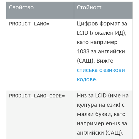
Свойство
Стойност
Цифров формат за
PRODUCT_LANG=
LCID (локален ИД),
като например
1033 за английски
(САЩ). Вижте
списъка с езикови
кодове
.
Низ за LCID (име на
PRODUCT_LANG_CODE=
култура на език) с
малки букви, като
например en-us за
английски (САЩ).