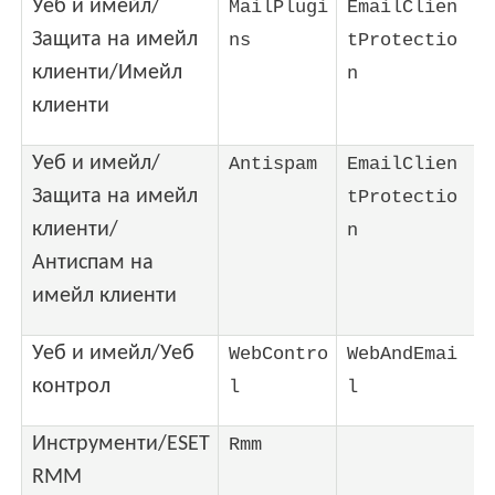
Уеб и имейл/
MailPlugi
EmailClien
Защита на имейл
ns
tProtectio
клиенти/Имейл
n
клиенти
Уеб и имейл/
Antispam
EmailClien
Защита на имейл
tProtectio
клиенти/
n
Антиспам на
имейл клиенти
Уеб и имейл/Уеб
WebContro
WebAndEmai
контрол
l
l
Инструменти/ESET
Rmm
RMM