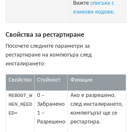
Вижте
списъка с
езикови кодове
.
Свойства за рестартиране
Посочете следните параметри за
рестартиране на компютъра след
инсталирането:
Свойство
Стойност
Функция
0 –
Ако е разрешено,
REBOOT_W
Забранено
след инсталирането,
HEN_NEED
1 –
компютърът ще се
ED=
Разрешено
рестартира.