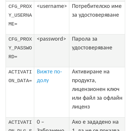
<username>
Потребителско име
CFG_PROX
за удостоверяване
Y_USERNA
ME=
<password>
Парола за
CFG_PROX
удостоверяване
Y_PASSWO
RD=
Вижте по-
Активиране на
ACTIVATI
долу
продукта,
ON_DATA=
лицензионен ключ
или файл за офлайн
лиценз
0 –
Ако е зададено на
ACTIVATI