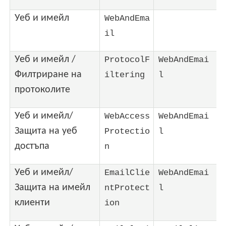
Уеб и имейл
WebAndEma
il
Уеб и имейл /
ProtocolF
WebAndEmai
Филтриране на
iltering
l
протоколите
Уеб и имейл/
WebAccess
WebAndEmai
Защита на уеб
Protectio
l
достъпа
n
Уеб и имейл/
EmailClie
WebAndEmai
Защита на имейл
ntProtect
l
клиенти
ion