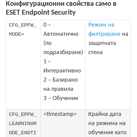
Конфигурационни свойства само в
ESET Endpoint Security
0 –
Режим на
CFG_EPFW_
Автоматично
филтриране
на
MODE=
(по
защитната
подразбиране)
стена
1 –
Интерактивно
2 – Базирано
на правила
3 – Обучение
<timestamp>
Крайна дата
CFG_EPFW_
на режима на
LEARNINGM
обучение като
ODE_ENDTI