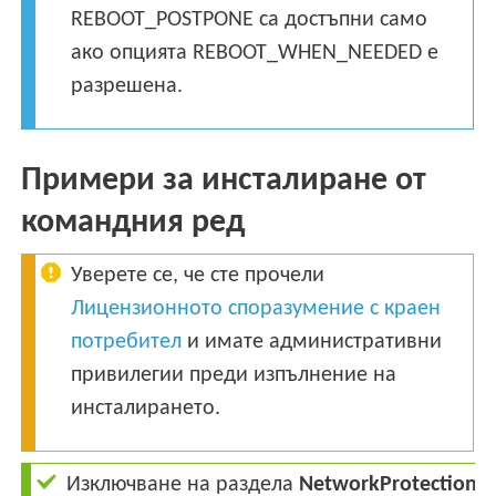
REBOOT_POSTPONE са достъпни само
ако опцията REBOOT_WHEN_NEEDED е
разрешена.
Примери за инсталиране от
командния ред
Уверете се, че сте прочели
Лицензионното споразумение с краен
потребител
и имате административни
привилегии преди изпълнение на
инсталирането.
Изключване на раздела
NetworkProtection
о