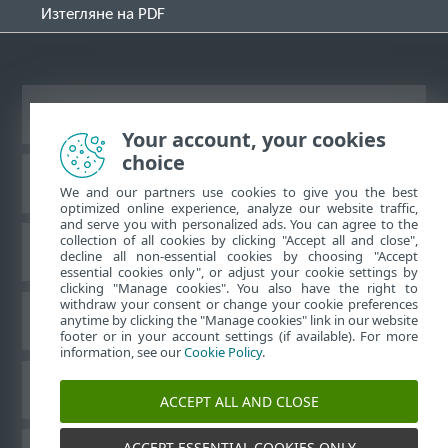
Изтегляне на PDF
Преглед на настолна версия на сайт
Your account, your cookies
choice
База със знания на ESET
We and our partners use cookies to give you the best
optimized online experience, analyze our website traffic,
and serve you with personalized ads. You can agree to the
collection of all cookies by clicking "Accept all and close",
Форум на ESET
decline all non-essential cookies by choosing "Accept
essential cookies only", or adjust your cookie settings by
clicking "Manage cookies". You also have the right to
withdraw your consent or change your cookie preferences
Регионална поддръжка
anytime by clicking the "Manage cookies" link in our website
footer or in your account settings (if available). For more
information, see our
Cookie Policy
.
Управление на бисквитките
ACCEPT ALL AND CLOSE
ACCEPT ESSENTIAL COOKIES ONLY