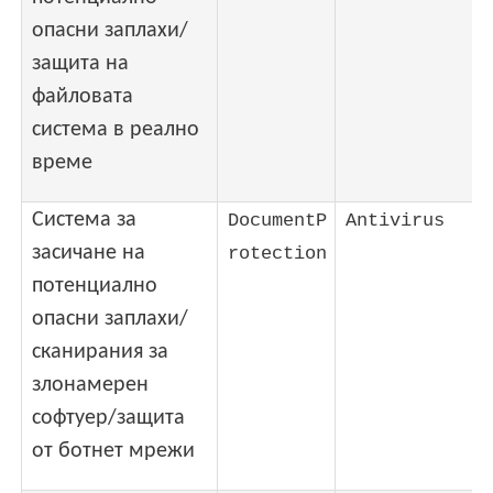
опасни заплахи/
защита на
файловата
система в реално
време
Система за
DocumentP
Antivirus
засичане на
rotection
потенциално
опасни заплахи/
сканирания за
злонамерен
софтуер/защита
от ботнет мрежи