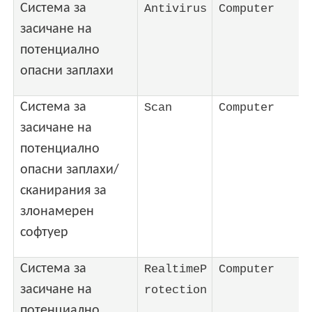
Система за
Antivirus
Computer
засичане на
потенциално
опасни заплахи
Система за
Scan
Computer
засичане на
потенциално
опасни заплахи/
сканирания за
злонамерен
софтуер
Система за
RealtimeP
Computer
засичане на
rotection
потенциално