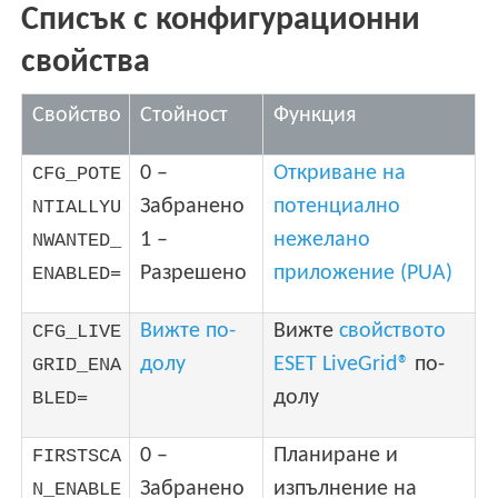
Списък с конфигурационни
свойства
Свойство
Стойност
Функция
0 –
Откриване на
CFG_POTE
Забранено
потенциално
NTIALLYU
1 –
нежелано
NWANTED_
Разрешено
приложение (PUA)
ENABLED=
Вижте по-
Вижте
свойството
CFG_LIVE
долу
ESET LiveGrid®
по-
GRID_ENA
долу
BLED=
0 –
Планиране и
FIRSTSCA
Забранено
изпълнение на
N_ENABLE