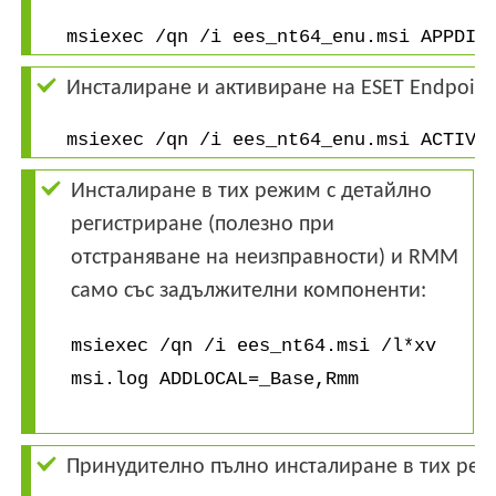
msiexec /qn /i ees_nt64_enu.msi APPDIR
Инсталиране и активиране на ESET Endpoint 
msiexec /qn /i ees_nt64_enu.msi ACTIVA
Инсталиране в тих режим с детайлно
регистриране (полезно при
отстраняване на неизправности) и RMM
само със задължителни компоненти:
msiexec /qn /i ees_nt64.msi /l*xv
msi.log ADDLOCAL=_Base,Rmm
Принудително пълно инсталиране в тих ре