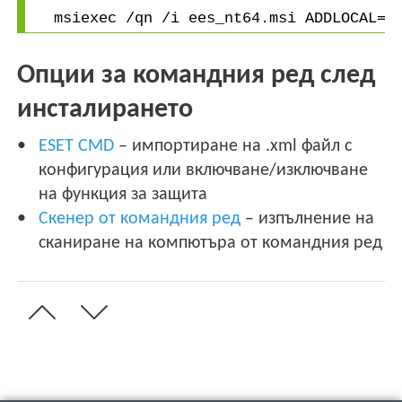
msiexec /qn /i ees_nt64.msi ADDLOCAL=A
Опции за командния ред след
инсталирането
ESET CMD
– импортиране на .xml файл с
конфигурация или включване/изключване
на функция за защита
Скенер от командния ред
– изпълнение на
сканиране на компютъра от командния ред