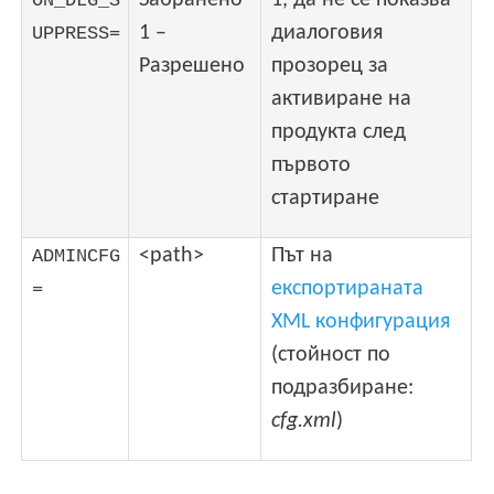
Забранено
1, да не се показва
ON_DLG_S
1 –
диалоговия
UPPRESS=
Разрешено
прозорец за
активиране на
продукта след
първото
стартиране
<path>
Път на
ADMINCFG
експортираната
=
XML конфигурация
(стойност по
подразбиране:
cfg.xml
)