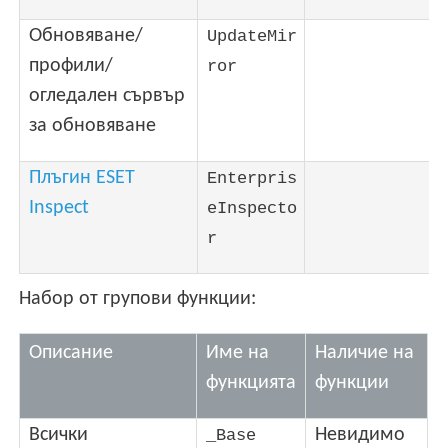
Обновяване/
UpdateMir
профили/
ror
огледален сървър
за обновяване
Плъгин ESET
Enterpris
Inspect
eInspecto
r
Набор от групови функции:
Описание
Име на
Наличие на
функцията
функции
Всички
Невидимо
_Base