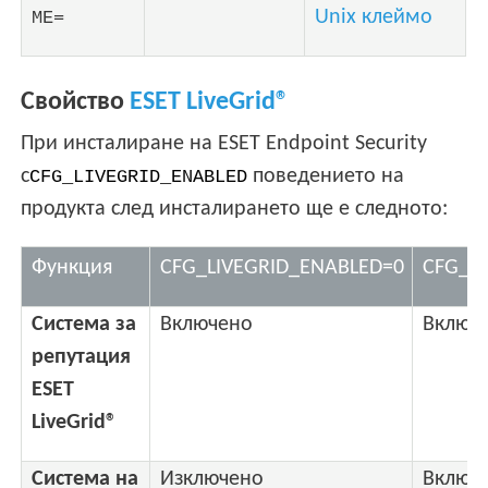
Unix клеймо
ME=
Свойство
ESET LiveGrid®
При инсталиране на ESET Endpoint Security
с
поведението на
CFG_LIVEGRID_ENABLED
продукта след инсталирането ще е следното:
Функция
CFG_LIVEGRID_ENABLED=0
CFG_L
Система за
Включено
Включ
репутация
ESET
LiveGrid®
Система на
Изключено
Включ