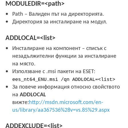
MODULEDIR=<path>
Path – Валиден път на директорията.
Директория за инсталиране на модул.
ADDLOCAL=<list>
Инсталиране на компонент – списък с
незадължителни функции за инсталиране
на място.
Използване с .msi пакети на ESET:
ees_nt64_ENU.msi /qn ADDLOCAL=<list>
За повече информация относно свойството
на
ADDLOCAL
вижте:
http://msdn.microsoft.com/en-
us/library/aa367536%28v=vs.85%29.aspx
ADDEXCLUDE=<list>