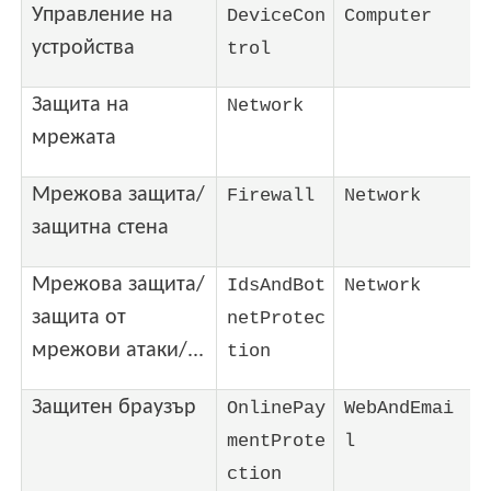
Управление на
DeviceCon
Computer
устройства
trol
Защита на
Network
мрежата
Мрежова защита/
Firewall
Network
защитна стена
Мрежова защита/
IdsAndBot
Network
защита от
netProtec
мрежови атаки/...
tion
Защитен браузър
OnlinePay
WebAndEmai
mentProte
l
ction