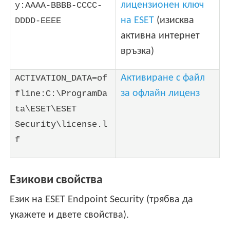
лицензионен ключ
y:AAAA-BBBB-CCCC-
на ESET
(изисква
DDDD-EEEE
активна интернет
връзка)
Активиране с файл
ACTIVATION_DATA=of
за офлайн лиценз
fline:C:\ProgramDa
ta\ESET\ESET
Security\license.l
f
Езикови свойства
Език на ESET Endpoint Security (трябва да
укажете и двете свойства).