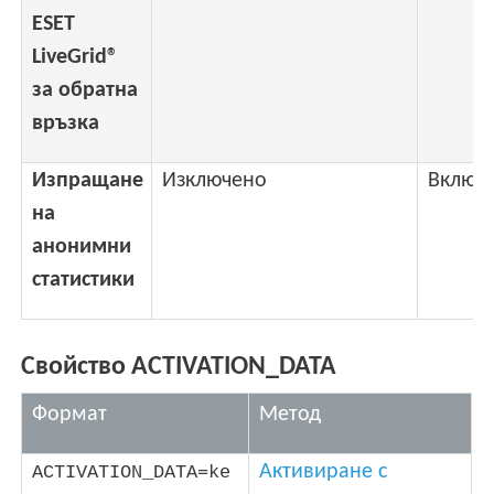
ESET
LiveGrid®
за обратна
връзка
Изпращане
Изключено
Включ
на
анонимни
статистики
Свойство ACTIVATION_DATA
Формат
Метод
Активиране с
ACTIVATION_DATA=ke