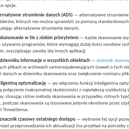
ce opcje:
ternatywne strumienie danych (ADS)
— alternatywne strumienie 
folderów, których nie można sprawdzić za pomocą standardowych 
 udając alternatywne strumienie danych.
kanowanie w tle z niskim priorytetem
— każde skanowanie wym
 używania programów, które wymagają dużej ilości zasobów sy
m, oszczędzając zasoby dla innych aplikacji.
 dzienniku informacje o wszystkich obiektach
—
dziennik skano
ch plikach w archiwach samorozpakowujących (nawet o tych n
ści danych w dzienniku skanowania oraz zwiększenie rozmiaru pli
eligentną optymalizację
— po włączeniu funkcji Inteligentna opt
ą połączenie maksymalnej skuteczności z największą szybkością
ny, stosując różne metody skanowania w przypadku różnych typów p
, podczas skanowania są stosowane jedynie określone przez uż
i ThreatSense.
znacznik czasowy ostatniego dostępu
— wybranie tej opcji pozw
miast przeprowadzania ich aktualizacji (na przykład na potrzeb