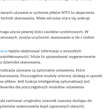
danych używane w systemie plików NTFS to skojarzenia
technik skanowania. Wiele wirusów stara się uniknąć
aga użycia pewnej ilości zasobów systemowych. W
stemowych, można uruchomić skanowanie w tle z niskim
wania
będzie obejmować informacje o wszystkich
iezainfekowanych). Może to spowodować wygenerowanie
ku dziennika skanowania.
ymalizacja używane są optymalne ustawienia, które
 skanowania. Poszczególne moduły ochrony działają w sposób
lików. Jeśli funkcja inteligentnej optymalizacji jest
ytkownika dla poszczególnych modułów ustawienia
ala zachować oryginalny znacznik czasowy dostępu do
y systemów wykonywania kopii zapasowych danych).