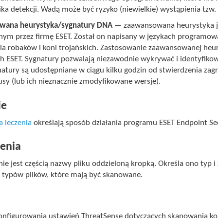
nika detekcji. Wadą może być ryzyko (niewielkie) wystąpienia tzw
wana heurystyka/sygnatury DNA
— zaawansowana heurystyka j
ym przez firmę ESET. Został on napisany w językach programo
a robaków i koni trojańskich. Zastosowanie zaawansowanej heu
h ESET. Sygnatury pozwalają niezawodnie wykrywać i identyfikow
atury są udostępniane w ciągu kilku godzin od stwierdzenia zagr
usy (lub ich nieznacznie zmodyfikowane wersje).
ie
a leczenia
określają sposób działania programu ESET Endpoint Sec
enia
ie jest częścią nazwy pliku oddzieloną kropką. Określa ono typ 
e typów plików, które mają być skanowane.
onfigurowania ustawień ThreatSense dotyczących skanowania ko