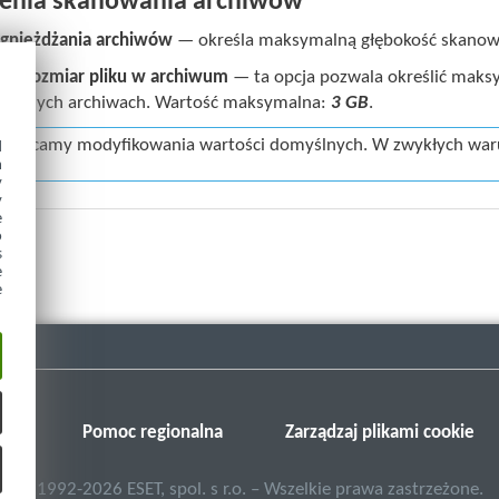
enia skanowania archiwów
gnieżdżania archiwów
— określa maksymalną głębokość skanow
y rozmiar pliku w archiwum
— ta opcja pozwala określić maks
ywanych archiwach. Wartość maksymalna:
3 GB
.
 zalecamy modyfikowania wartości domyślnych. W zwykłych waru
d
h
y
y
e
o
s
e
e
SET
Pomoc regionalna
Zarządzaj plikami cookie
©
1992-2026
ESET, spol. s r.o. – Wszelkie prawa zastrzeżone.