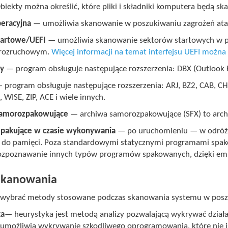
biekty można określić, które pliki i składniki komputera będą s
eracyjna
— umożliwia skanowanie w poszukiwaniu zagrożeń ata
tartowe/UEFI
— umożliwia skanowanie sektorów startowych w 
 rozruchowym.
Więcej informacji na temat interfejsu UEFI można
ty
— program obsługuje następujące rozszerzenia: DBX (Outlook 
 program obsługuje następujące rozszerzenia: ARJ, BZ2, CAB, CH
 WISE, ZIP, ACE i wiele innych.
samorozpakowujące
— archiwa samorozpakowujące (SFX) to archi
pakujące w czasie wykonywania
— po uruchomieniu — w odróż
 do pamięci. Poza standardowymi statycznymi programami spako
ozpoznawanie innych typów programów spakowanych, dzięki emu
skanowania
wybrać metody stosowane podczas skanowania systemu w poszuki
ka
— heurystyka jest metodą analizy pozwalającą wykrywać działa
e umożliwia wykrywanie szkodliwego oprogramowania, które nie is