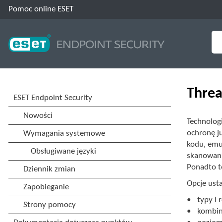
Pomoc online ESET
Threa
Technolog
ochronę j
kodu, emu
skanowani
Ponadto t
Opcje ust
typy i 
kombin