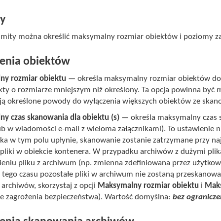
ty
Limity można określić maksymalny rozmiar obiektów i poziomy 
enia obiektów
y rozmiar obiektu
— określa maksymalny rozmiar obiektów do
ekty o rozmiarze mniejszym niż określony. Ta opcja powinna by
ją określone powody do wyłączenia większych obiektów ze ska
y czas skanowania dla obiektu (s)
— określa maksymalny czas s
ub w wiadomości e-mail z wieloma załącznikami). To ustawienie ni
ka w tym polu upłynie, skanowanie zostanie zatrzymane przy najb
 pliki w obiekcie kontenera. W przypadku archiwów z dużymi pl
eniu pliku z archiwum (np. zmienna zdefiniowana przez użytkown
u tego czasu pozostałe pliki w archiwum nie zostaną przeskanow
archiwów, skorzystaj z opcji
Maksymalny rozmiar obiektu
i
Maks
e zagrożenia bezpieczeństwa). Wartość domyślna:
bez ogranicze