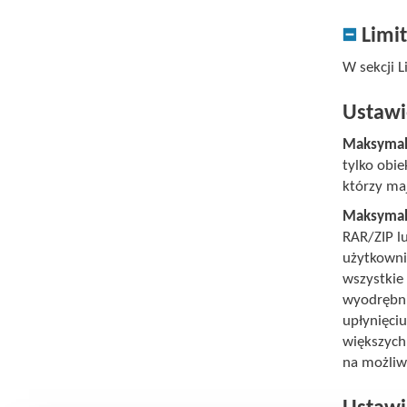
Limi
W sekcji 
Ustawi
Maksymaln
tylko obi
którzy ma
Maksymaln
RAR/ZIP l
użytkowni
wszystkie
wyodrębni
upłynięci
większych 
na możliw