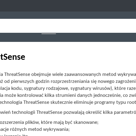
tSense
ia ThreatSense obejmuje wiele zaawansowanych metod wykrywani
uż od pierwszych godzin rozprzestrzeniania się nowego zagrożeni
lacja kodu, sygnatury rodzajowe, sygnatury wirusów), które raz
a może kontrolować kilka strumieni danych jednocześnie, co zw
echnologia ThreatSense skutecznie eliminuje programy typu root
awień technologii ThreatSense pozwalają określić kilka paramet
rozszerzenia plików, które mają być skanowane;
acje różnych metod wykrywania;