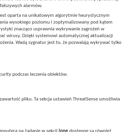
. fałszywych alarmów.
est oparta na unikatowym algorytmie heurystycznym
wania wysokiego poziomu i zoptymalizowany pod kątem
rystyki znacząco usprawnia wykrywanie zagrożeń w
ać wirusy. Dzięki systemowi automatycznej aktualizacji
ożenia. Wadą sygnatur jest to, że pozwalają wykrywać tylko
urity podczas leczenia obiektów.
i zawartość pliku. Ta sekcja ustawień ThreatSense umożliwia
mputera na żądanie w sekcji
Inne
dostępne są również