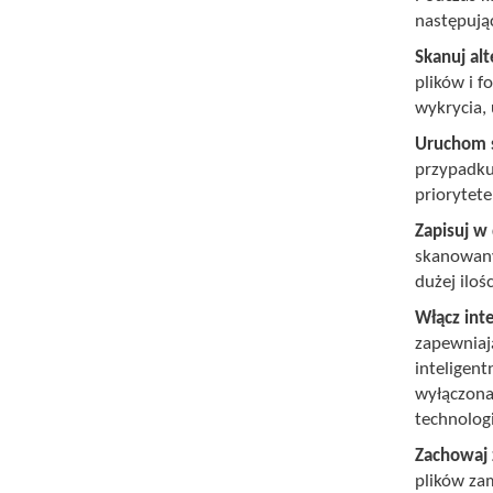
następują
Skanuj al
plików i 
wykrycia,
Uruchom s
przypadku
priorytete
Zapisuj w
skanowany
dużej ilo
Włącz int
zapewniaj
inteligent
wyłączona
technologi
Zachowaj 
plików za