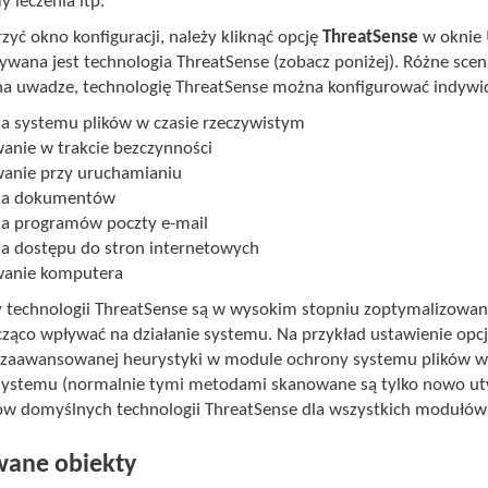
 leczenia itp.
yć okno konfiguracji, należy kliknąć opcję
ThreatSense
w oknie
ywana jest technologia ThreatSense (zobacz poniżej). Różne sce
na uwadze, technologię ThreatSense można konfigurować indywi
a systemu plików w czasie rzeczywistym
anie w trakcie bezczynności
anie przy uruchamianiu
na dokumentów
a programów poczty e-mail
a dostępu do stron internetowych
anie komputera
 technologii ThreatSense są w wysokim stopniu zoptymalizowan
ząco wpływać na działanie systemu. Na przykład ustawienie o
 zaawansowanej heurystyki w module ochrony systemu plików 
 systemu (normalnie tymi metodami skanowane są tylko nowo utwo
w domyślnych technologii ThreatSense dla wszystkich modułó
ane obiekty