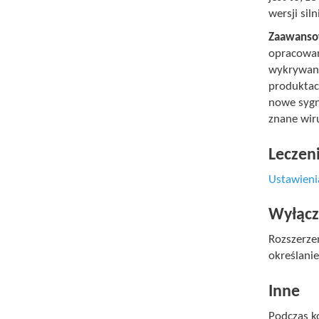
wersji sil
Zaawanso
opracowan
wykrywani
produktac
nowe sygn
znane wir
Leczen
Ustawieni
Wyłącz
Rozszerzen
określani
Inne
Podczas k