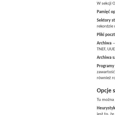
W sekcji O
Pamięć op
Sektory s
rekordzie
Pliki pocz
Archiwa
—
TNEF, UUE,
Archiwa 
Programy 
zawartość
również r
Opcje 
Tu można 
Heurysty
jest to, ż