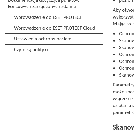
poziomy
Aby otworz
wykorzyst
Mając to 
Ochron
Skanow
Skanow
Ochro
Ochron
Ochron
Skanow
Parametry
może znac
włączenie
działania
parametró
Skanow