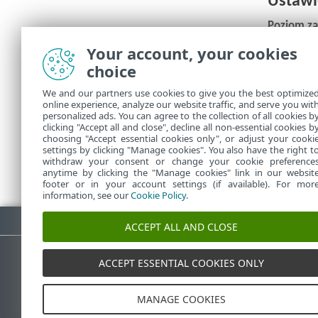
Ustawi
Poziom za
Your account, your cookies
Maksymaln
rozpakow
choice
Nie
We and our partners use cookies to give you the best optimize
online experience, analyze our website traffic, and serve you wit
personalized ads. You can agree to the collection of all cookies b
clicking "Accept all and close", decline all non-essential cookies b
choosing "Accept essential cookies only", or adjust your cooki
settings by clicking "Manage cookies". You also have the right t
withdraw your consent or change your cookie preference
anytime by clicking the "Manage cookies" link in our websit
footer or in your account settings (if available). For mor
information, see our
Cookie Policy
.
Pobierz plik PDF
ACCEPT ALL AND CLOSE
ACCEPT ESSENTIAL COOKIES ONLY
Baza wiedzy ESET
Forum E
MANAGE COOKIES