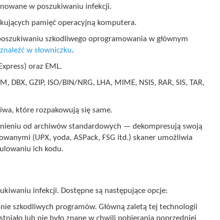
kanowane w poszukiwaniu infekcji.
kujących pamięć operacyjną komputera.
poszukiwaniu szkodliwego oprogramowania w głównym
 znaleźć w słowniczku
.
Express) oraz EML.
M, DBX, GZIP, ISO/BIN/NRG, LHA, MIME, NSIS, RAR, SIS, TAR,
wa, które rozpakowują się same.
nieniu od archiwów standardowych — dekompresują swoją
wanymi (UPX, yoda, ASPack, FSG itd.) skaner umożliwia
lowaniu ich kodu.
waniu infekcji. Dostępne są następujące opcje:
nie szkodliwych programów. Główną zaletą tej technologii
tniało lub nie było znane w chwili pobierania poprzedniej