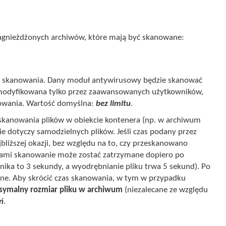
zagnieżdżonych archiwów, które mają być skanowane:
 skanowania. Dany moduł antywirusowy będzie skanować
ć modyfikowana tylko przez zaawansowanych użytkowników,
nowania. Wartość domyślna:
bez limitu
.
kanowania plików w obiekcie kontenera (np. w archiwum
e dotyczy samodzielnych plików. Jeśli czas podany przez
liższej okazji, bez względu na to, czy przeskanowano
ikami skanowanie może zostać zatrzymane dopiero po
ika to 3 sekundy, a wyodrębnianie pliku trwa 5 sekund). Po
ane. Aby skrócić czas skanowania, w tym w przypadku
ymalny rozmiar pliku w archiwum
(niezalecane ze względu
ń
.