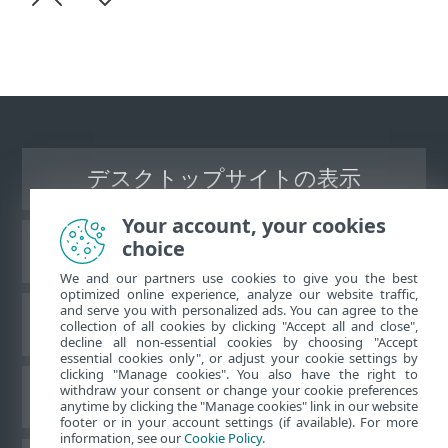
デスクトップサイトの表示
Your account, your cookies
choice
ESETナレッジベース
We and our partners use cookies to give you the best
optimized online experience, analyze our website traffic,
and serve you with personalized ads. You can agree to the
ESETフォーラム
collection of all cookies by clicking "Accept all and close",
decline all non-essential cookies by choosing "Accept
essential cookies only", or adjust your cookie settings by
clicking "Manage cookies". You also have the right to
withdraw your consent or change your cookie preferences
地域サポート
anytime by clicking the "Manage cookies" link in our website
footer or in your account settings (if available). For more
information, see our
Cookie Policy
.