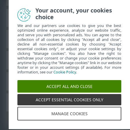
Your account, your cookies
choice
ESETナレッジベース
We and our partners use cookies to give you the best
optimized online experience, analyze our website traffic,
and serve you with personalized ads. You can agree to the
ESETフォーラム
collection of all cookies by clicking "Accept all and close",
decline all non-essential cookies by choosing "Accept
essential cookies only", or adjust your cookie settings by
clicking "Manage cookies". You also have the right to
withdraw your consent or change your cookie preferences
地域サポート
anytime by clicking the "Manage cookies" link in our website
footer or in your account settings (if available). For more
information, see our
Cookie Policy
.
Cookieの管理
ACCEPT ALL AND CLOSE
ACCEPT ESSENTIAL COOKIES ONLY
ESETユーザーガイド
MANAGE COOKIES
©
1992-2026
ESET, spol. s r.o. - All rights reserved.