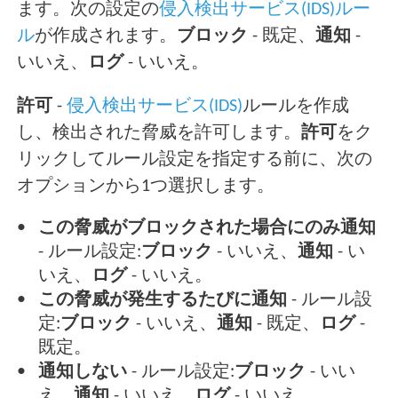
ます。次の設定の
侵入検出サービス(IDS)ルー
ル
が作成されます。
ブロック
- 既定、
通知
-
いいえ、
ログ
- いいえ。
許可
-
侵入検出サービス(IDS)
ルールを作成
し、検出された脅威を許可します。
許可
をク
リックしてルール設定を指定する前に、次の
オプションから1つ選択します。
この脅威がブロックされた場合にのみ通知
- ルール設定:
ブロック
- いいえ、
通知
- い
いえ、
ログ
- いいえ。
この脅威が発生するたびに通知
- ルール設
定:
ブロック
- いいえ、
通知
- 既定、
ログ
-
既定。
通知しない
- ルール設定:
ブロック
- いい
え、
通知
- いいえ、
ログ
- いいえ。