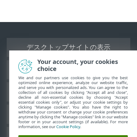
デスクトップサイトの表示
Your account, your cookies
choice
ESETナレッジベース
We and our partners use cookies to give you the best
optimized online experience, analyze our website traffic,
and serve you with personalized ads. You can agree to the
ESETフォーラム
collection of all cookies by clicking "Accept all and close",
decline all non-essential cookies by choosing "Accept
essential cookies only", or adjust your cookie settings by
clicking "Manage cookies". You also have the right to
withdraw your consent or change your cookie preferences
地域サポート
anytime by clicking the "Manage cookies" link in our website
footer or in your account settings (if available). For more
information, see our
Cookie Policy
.
Cookieの管理