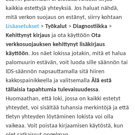
kaikkia estettyjä yhteyksiä. Jos haluat nähdä,
mitä verkon suojaus on estänyt, siirry kohtaan
Lisäasetukset
>
Työkalut
>
Diagnostiikka
>
Kehittynyt kirjaus
ja ota käyttöön
Ota
verkkosuojauksen kehittynyt lisäkirjaus
käyttöön
. Jos näet lokissa jotakin, mitä et halua
palomuurin estävän, voit luoda sille säännön tai
IDS-säännön napsauttamalla sitä hiiren
kakkospainikkeella ja valitsemalla
Älä estä
tällaisia tapahtumia tulevaisuudessa
.
Huomaathan, että loki, jossa on kaikki estetyt
yhteydet, voi sisältää tuhansia merkintöjä ja että
tietyn yhteyden löytäminen lokista voi olla
vaikeaa. Voit poistaa kirjaamisen käytöstä, kun