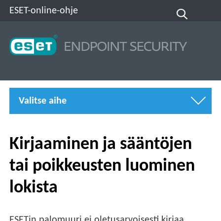
ESET-online-ohje
Valitse aihe
Kirjaaminen ja sääntöjen
tai poikkeusten luominen
lokista
ESETin palomuuri ei oletusarvoisesti kirjaa