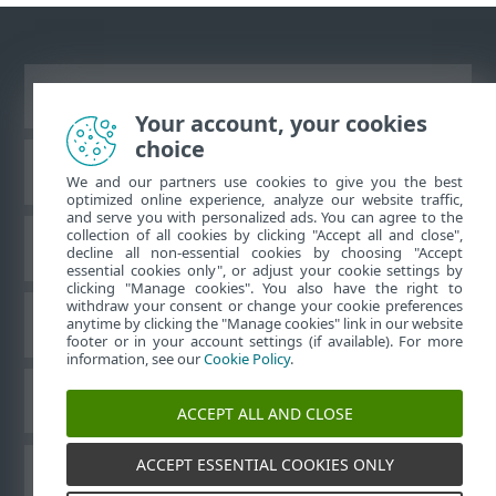
Näytä tietokonesivusto
Your account, your cookies
choice
ESET-tietämyskanta
We and our partners use cookies to give you the best
optimized online experience, analyze our website traffic,
and serve you with personalized ads. You can agree to the
collection of all cookies by clicking "Accept all and close",
ESET-foorumi
decline all non-essential cookies by choosing "Accept
essential cookies only", or adjust your cookie settings by
clicking "Manage cookies". You also have the right to
withdraw your consent or change your cookie preferences
Alueellinen tuki
anytime by clicking the "Manage cookies" link in our website
footer or in your account settings (if available). For more
information, see our
Cookie Policy
.
Evästeiden hallinta
ACCEPT ALL AND CLOSE
ACCEPT ESSENTIAL COOKIES ONLY
ESET-käyttöoppaat