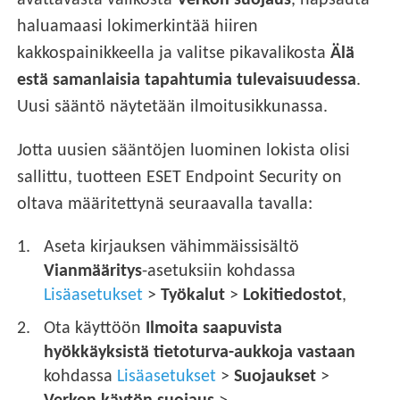
avattavasta valikosta
Verkon suojaus
, napsauta
haluamaasi lokimerkintää hiiren
kakkospainikkeella ja valitse pikavalikosta
Älä
estä samanlaisia tapahtumia tulevaisuudessa
.
Uusi sääntö näytetään ilmoitusikkunassa.
Jotta uusien sääntöjen luominen lokista olisi
sallittu, tuotteen ESET Endpoint Security on
oltava määritettynä seuraavalla tavalla:
Aseta kirjauksen vähimmäissisältö
Vianmääritys
-asetuksiin kohdassa
Lisäasetukset
>
Työkalut
>
Lokitiedostot
,
Ota käyttöön
Ilmoita saapuvista
hyökkäyksistä tietoturva-aukkoja vastaan
kohdassa
Lisäasetukset
>
Suojaukset
>