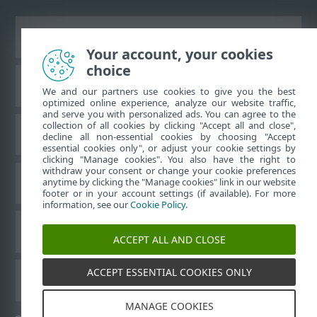
Näytä tietokonesivusto
Your account, your cookies
choice
ESET-tietämyskanta
We and our partners use cookies to give you the best
optimized online experience, analyze our website traffic,
and serve you with personalized ads. You can agree to the
collection of all cookies by clicking "Accept all and close",
ESET-foorumi
decline all non-essential cookies by choosing "Accept
essential cookies only", or adjust your cookie settings by
clicking "Manage cookies". You also have the right to
withdraw your consent or change your cookie preferences
Alueellinen tuki
anytime by clicking the "Manage cookies" link in our website
footer or in your account settings (if available). For more
information, see our
Cookie Policy
.
Evästeiden hallinta
ACCEPT ALL AND CLOSE
ACCEPT ESSENTIAL COOKIES ONLY
ESET-käyttöoppaat
MANAGE COOKIES