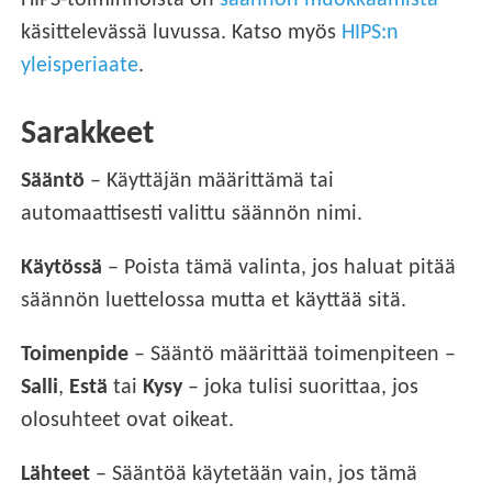
HIPS-toiminnoista on
säännön muokkaamista
käsittelevässä luvussa. Katso myös
HIPS:n
yleisperiaate
.
Sarakkeet
Sääntö
– Käyttäjän määrittämä tai
automaattisesti valittu säännön nimi.
Käytössä
– Poista tämä valinta, jos haluat pitää
säännön luettelossa mutta et käyttää sitä.
Toimenpide
– Sääntö määrittää toimenpiteen –
Salli
,
Estä
tai
Kysy
– joka tulisi suorittaa, jos
olosuhteet ovat oikeat.
Lähteet
– Sääntöä käytetään vain, jos tämä