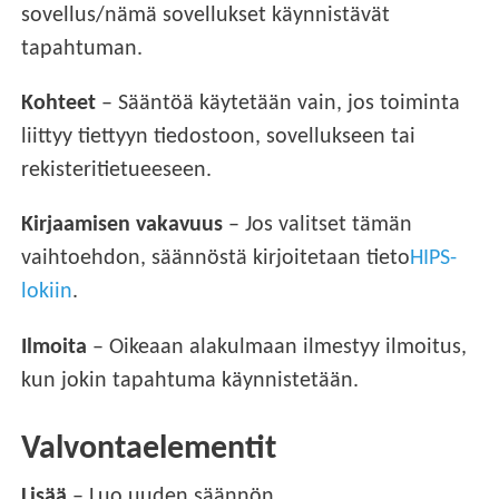
sovellus/nämä sovellukset käynnistävät
tapahtuman.
Kohteet
– Sääntöä käytetään vain, jos toiminta
liittyy tiettyyn tiedostoon, sovellukseen tai
rekisteritietueeseen.
Kirjaamisen vakavuus
– Jos valitset tämän
vaihtoehdon, säännöstä kirjoitetaan tieto
HIPS-
lokiin
.
Ilmoita
– Oikeaan alakulmaan ilmestyy ilmoitus,
kun jokin tapahtuma käynnistetään.
Valvontaelementit
Lisää
– Luo uuden säännön.