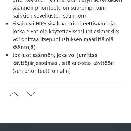
prioriteetti on (esimerkiksi tietyn sovelluksen
säännön prioriteetti on suurempi kuin
kaikkien sovellusten säännön)
Sisäisesti HIPS sisältää prioriteettisääntöjä,
jotka eivät ole käytettävissäsi (et esimerkiksi
voi ohittaa itsepuolustuksen määrittämiä
sääntöjä)
Jos luot säännön, joka voi jumittaa
käyttöjärjestelmäsi, sitä ei oteta käyttöön
(sen prioriteetti on alin)