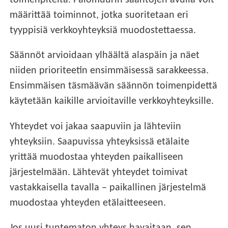
toimenpiteitä. Palomuurin sääntöjen avulla voit
määrittää toiminnot, jotka suoritetaan eri
tyyppisiä verkkoyhteyksiä muodostettaessa.
Säännöt arvioidaan ylhäältä alaspäin ja näet
niiden prioriteetin ensimmäisessä sarakkeessa.
Ensimmäisen täsmäävän säännön toimenpidettä
käytetään kaikille arvioitaville verkkoyhteyksille.
Yhteydet voi jakaa saapuviin ja lähteviin
yhteyksiin. Saapuvissa yhteyksissä etälaite
yrittää muodostaa yhteyden paikalliseen
järjestelmään. Lähtevät yhteydet toimivat
vastakkaisella tavalla – paikallinen järjestelmä
muodostaa yhteyden etälaitteeseen.
Jos uusi tuntematon yhteys havaitaan, sen