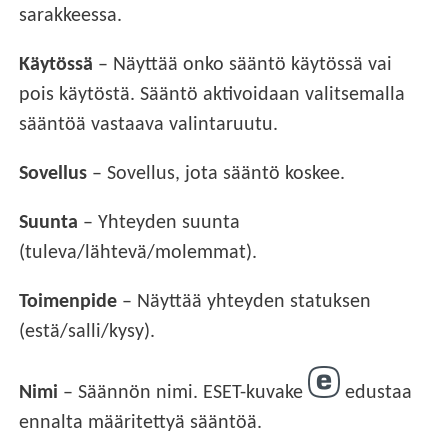
sarakkeessa.
Käytössä
– Näyttää onko sääntö käytössä vai
pois käytöstä. Sääntö aktivoidaan valitsemalla
sääntöä vastaava valintaruutu.
Sovellus
– Sovellus, jota sääntö koskee.
Suunta
– Yhteyden suunta
(tuleva/lähtevä/molemmat).
Toimenpide
– Näyttää yhteyden statuksen
(estä/salli/kysy).
Nimi
– Säännön nimi. ESET-kuvake
edustaa
ennalta määritettyä sääntöä.