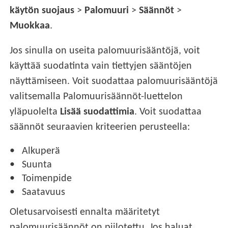
käytön suojaus
>
Palomuuri
>
Säännöt
>
Muokkaa
.
Jos sinulla on useita palomuurisääntöjä, voit
käyttää suodatinta vain tiettyjen sääntöjen
näyttämiseen. Voit suodattaa palomuurisääntöjä
valitsemalla Palomuurisäännöt-luettelon
yläpuolelta
Lisää suodattimia
. Voit suodattaa
säännöt seuraavien kriteerien perusteella:
Alkuperä
Suunta
Toimenpide
Saatavuus
Oletusarvoisesti ennalta määritetyt
palomuurisäännöt on piilotettu. Jos haluat