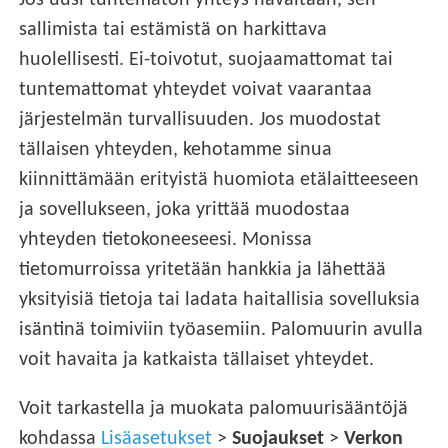
sallimista tai estämistä on harkittava
huolellisesti. Ei-toivotut, suojaamattomat tai
tuntemattomat yhteydet voivat vaarantaa
järjestelmän turvallisuuden. Jos muodostat
tällaisen yhteyden, kehotamme sinua
kiinnittämään erityistä huomiota etälaitteeseen
ja sovellukseen, joka yrittää muodostaa
yhteyden tietokoneeseesi. Monissa
tietomurroissa yritetään hankkia ja lähettää
yksityisiä tietoja tai ladata haitallisia sovelluksia
isäntinä toimiviin työasemiin. Palomuurin avulla
voit havaita ja katkaista tällaiset yhteydet.
Voit tarkastella ja muokata palomuurisääntöjä
kohdassa
Lisäasetukset
>
Suojaukset
>
Verkon