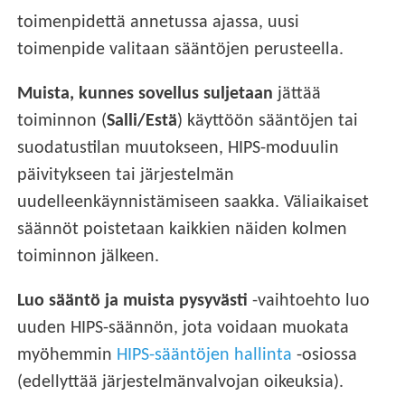
toimenpidettä annetussa ajassa, uusi
toimenpide valitaan sääntöjen perusteella.
Muista, kunnes sovellus suljetaan
jättää
toiminnon (
Salli/Estä
) käyttöön sääntöjen tai
suodatustilan muutokseen, HIPS-moduulin
päivitykseen tai järjestelmän
uudelleenkäynnistämiseen saakka. Väliaikaiset
säännöt poistetaan kaikkien näiden kolmen
toiminnon jälkeen.
Luo sääntö ja muista pysyvästi
-vaihtoehto luo
uuden HIPS-säännön, jota voidaan muokata
myöhemmin
HIPS-sääntöjen hallinta
-osiossa
(edellyttää järjestelmänvalvojan oikeuksia).