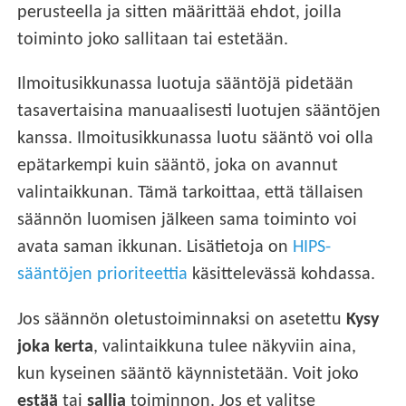
perusteella ja sitten määrittää ehdot, joilla
toiminto joko sallitaan tai estetään.
Ilmoitusikkunassa luotuja sääntöjä pidetään
tasavertaisina manuaalisesti luotujen sääntöjen
kanssa. Ilmoitusikkunassa luotu sääntö voi olla
epätarkempi kuin sääntö, joka on avannut
valintaikkunan. Tämä tarkoittaa, että tällaisen
säännön luomisen jälkeen sama toiminto voi
avata saman ikkunan. Lisätietoja on
HIPS-
sääntöjen prioriteettia
käsittelevässä kohdassa.
Jos säännön oletustoiminnaksi on asetettu
Kysy
joka kerta
, valintaikkuna tulee näkyviin aina,
kun kyseinen sääntö käynnistetään. Voit joko
estää
tai
sallia
toiminnon. Jos et valitse