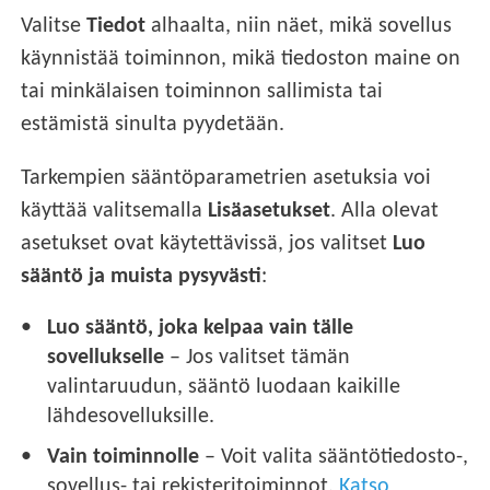
Valitse
Tiedot
alhaalta, niin näet, mikä sovellus
käynnistää toiminnon, mikä tiedoston maine on
tai minkälaisen toiminnon sallimista tai
estämistä sinulta pyydetään.
Tarkempien sääntöparametrien asetuksia voi
käyttää valitsemalla
Lisäasetukset
. Alla olevat
asetukset ovat käytettävissä, jos valitset
Luo
sääntö ja muista pysyvästi
:
Luo sääntö, joka kelpaa vain tälle
sovellukselle
– Jos valitset tämän
valintaruudun, sääntö luodaan kaikille
lähdesovelluksille.
Vain toiminnolle
– Voit valita sääntötiedosto-,
sovellus- tai rekisteritoiminnot.
Katso