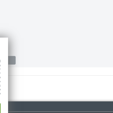
d
h
y
y
e
o
s
e
e