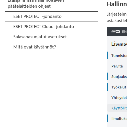
Hallin
Järjestelm
asiakasti