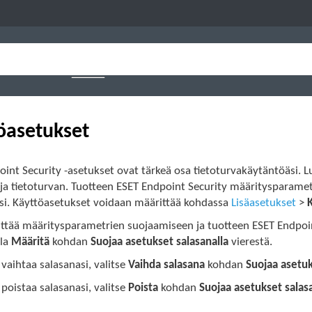
öasetukset
oint Security -asetukset ovat tärkeä osa tietoturvakäytäntöäsi.
ja tietoturvan. Tuotteen ESET Endpoint Security määritysparame
si. Käyttöasetukset voidaan määrittää kohdassa
Lisäasetukset
>
ittää määritysparametrien suojaamiseen ja tuotteen ESET Endpoi
lla
Määritä
kohdan
Suojaa asetukset salasanalla
vierestä.
 vaihtaa salasanasi, valitse
Vaihda salasana
kohdan
Suojaa asetuk
 poistaa salasanasi, valitse
Poista
kohdan
Suojaa asetukset salas