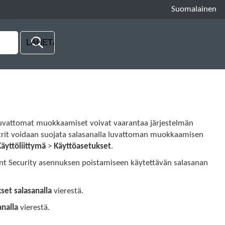
Suomalainen
 Luvattomat muokkaamiset voivat vaarantaa järjestelmän
trit voidaan suojata salasanalla luvattoman muokkaamisen
Käyttöliittymä
>
Käyttöasetukset
.
nt Security asennuksen poistamiseen käytettävän salasanan
set salasanalla
vierestä.
analla
vierestä.