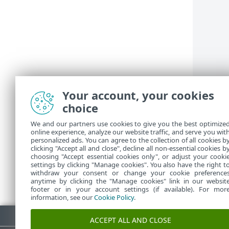
Your account, your cookies
choice
We and our partners use cookies to give you the best optimize
online experience, analyze our website traffic, and serve you wit
personalized ads. You can agree to the collection of all cookies b
clicking "Accept all and close", decline all non-essential cookies b
choosing "Accept essential cookies only", or adjust your cooki
settings by clicking "Manage cookies". You also have the right t
withdraw your consent or change your cookie preference
anytime by clicking the "Manage cookies" link in our websit
footer or in your account settings (if available). For mor
information, see our
Cookie Policy
.
Lataa PDF
ACCEPT ALL AND CLOSE