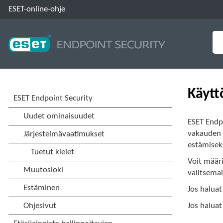
ESET-online-ohje
Käytt
ESET Endp
vakauden 
estämisek
Voit määr
valitsema
Jos haluat
Jos haluat