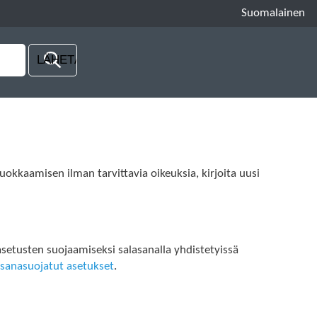
Suomalainen
uokkaamisen ilman tarvittavia oikeuksia, kirjoita uusi
setusten suojaamiseksi salasanalla yhdistetyissä
asanasuojatut asetukset
.