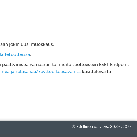
dään jokin uusi muokkaus.
aitetuotteissa
.
si päättymispäivämäärän tai muita tuotteeseen ESET Endpoint
imeä ja salasanaa/käyttöoikeusavainta
käsittelevästä