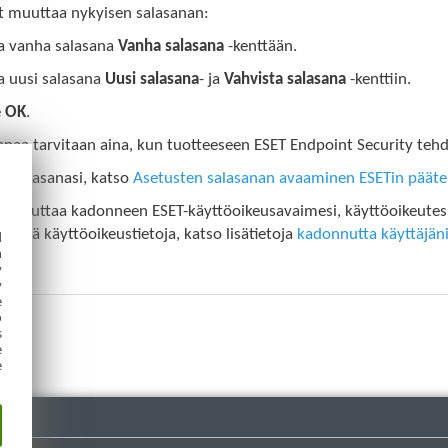
t muuttaa nykyisen salasanan:
ta vanha salasana
Vanha salasana
-kenttään.
ta uusi salasana
Uusi salasana
- ja
Vahvista salasana
-kenttiin.
e
OK
.
sanaa tarvitaan aina, kun tuotteeseen ESET Endpoint Security teh
t salasanasi, katso
Asetusten salasanan avaaminen ESETin päätel
t palauttaa kadonneen ESET-käyttöoikeusavaimesi, käyttöoikeute
iittyviä käyttöoikeustietoja, katso lisätietoja
kadonnutta käyttäjän
d
h
a.
y
y
e
o
s
e
e