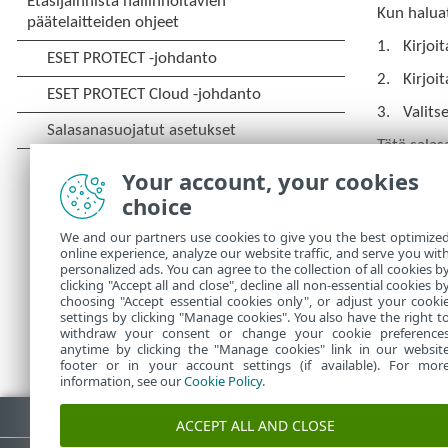
Kun halua
Kirjoi
Kirjoi
Valits
Tätä sala
Your account, your cookies
Jos unohdi
choice
Jos halua
Security l
We and our partners use cookies to give you the best optimize
online experience, analyze our website traffic, and serve you wit
artikkelist
personalized ads. You can agree to the collection of all cookies b
clicking "Accept all and close", decline all non-essential cookies b
choosing "Accept essential cookies only", or adjust your cooki
settings by clicking "Manage cookies". You also have the right t
withdraw your consent or change your cookie preference
anytime by clicking the "Manage cookies" link in our websit
footer or in your account settings (if available). For mor
information, see our
Cookie Policy
.
Lataa PDF
ACCEPT ALL AND CLOSE