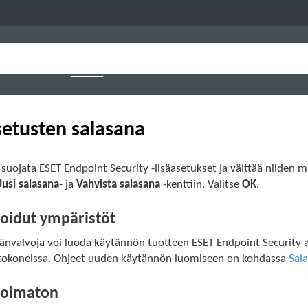
setusten salasana
 suojata ESET Endpoint Security -lisäasetukset ja välttää niiden m
usi salasana
- ja
Vahvista salasana
-kenttiin. Valitse
OK
.
noidut ympäristöt
änvalvoja voi luoda käytännön tuotteen ESET Endpoint Security a
etokoneissa. Ohjeet uuden käytännön luomiseen on kohdassa
Sal
noimaton