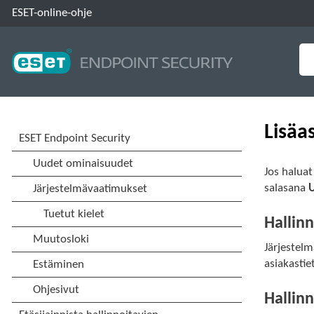
ESET-online-ohje
Lisäa
Jos haluat
salasana
U
Hallin
Järjestelm
asiakasti
Hallin