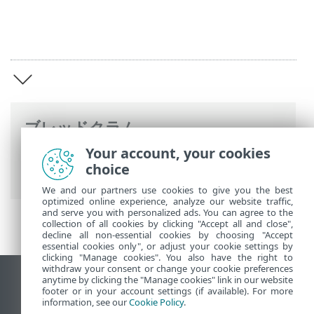
ブレッドクラム
Your account, your cookies
ESETオンラインヘルプ
>
ESET Endpoint
choice
Antivirus for Linux
>
概要
We and our partners use cookies to give you the best
optimized online experience, analyze our website traffic,
and serve you with personalized ads. You can agree to the
collection of all cookies by clicking "Accept all and close",
decline all non-essential cookies by choosing "Accept
essential cookies only", or adjust your cookie settings by
clicking "Manage cookies". You also have the right to
withdraw your consent or change your cookie preferences
anytime by clicking the "Manage cookies" link in our website
デスクトップサイトの表示
footer or in your account settings (if available). For more
End of Life
information, see our
Cookie Policy
.