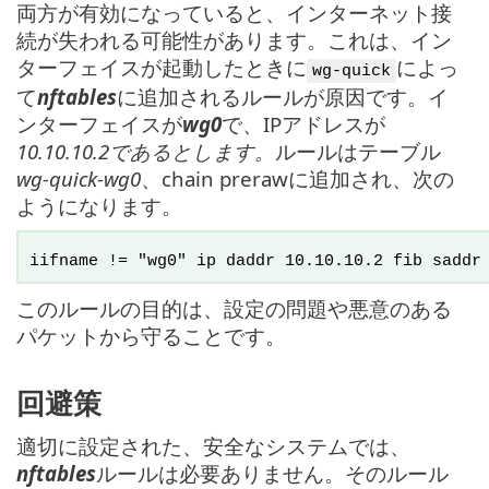
両方が有効になっていると、インターネット接
続が失われる可能性があります。これは、イン
ターフェイスが起動したときに
によっ
wg-quick
て
nftables
に追加されるルールが原因です。イ
ンターフェイスが
wg0
で、IPアドレスが
10.10.10.2であるとします。
ルールはテーブル
wg-quick-wg0
、chain prerawに追加され、次の
ようになります。
iifname != "wg0" ip daddr 10.10.10.2 fib saddr
このルールの目的は、設定の問題や悪意のある
パケットから守ることです。
回避策
適切に設定された、安全なシステムでは、
nftables
ルールは必要ありません。そのルール