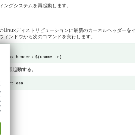
ィングシステムを再起動します。
スのLinuxディストリビューションに最新のカーネルヘッダーを
ウィンドウから次のコマンドを実行します。
 linux-headers-$(uname -r)
ビスを再起動する。
d
h
y
estart eea
y
e
o
s
e
e