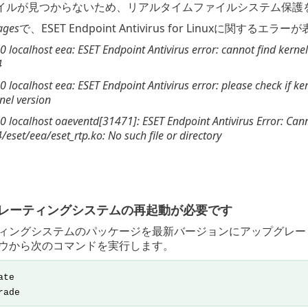
イルが見つからないため、リアルタイムファイルシステム保護
ages
で、ESET Endpoint Antivirus for Linuxに関するエ
 localhost eea: ESET Endpoint Antivirus error: cannot find kernel
4
0 localhost eea: ESET Endpoint Antivirus error: please check if k
nel version
0 localhost oaeventd[31471]: ESET Endpoint Antivirus Error: Cann
eset/eea/eset_rtp.ko: No such file or directory
オペレーティングシステムの再起動が必要です
ィングシステムのパッケージを最新バージョンにアップグレード
ウから次のコマンドを実行します。
ate
rade