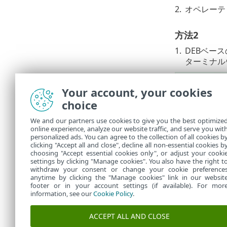
2.
オペレーテ
方法2
1.
DEBベー
ターミナル
apt update
Your account, your cookies
apt install
choice
2.
EEAサー
We and our partners use cookies to give you the best optimize
online experience, analyze our website traffic, and serve you wit
personalized ads. You can agree to the collection of all cookies b
systemctl r
clicking "Accept all and close", decline all non-essential cookies b
choosing "Accept essential cookies only", or adjust your cooki
settings by clicking "Manage cookies". You also have the right t
withdraw your consent or change your cookie preference
anytime by clicking the "Manage cookies" link in our websit
footer or in your account settings (if available). For mor
information, see our
Cookie Policy
.
ACCEPT ALL AND CLOSE