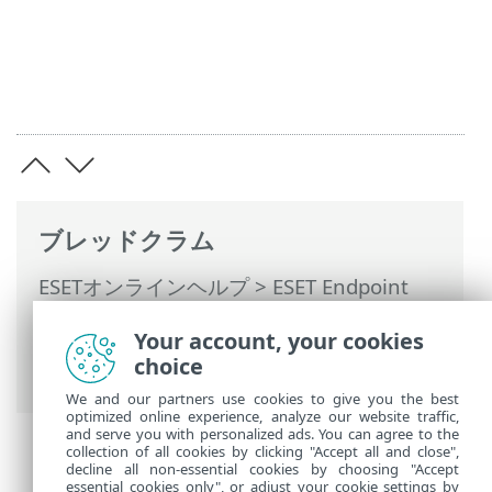
ブレッドクラム
ESETオンラインヘルプ
>
ESET Endpoint
Antivirus for Linux
>
インストール/アップ
Your account, your cookies
グレード
> ESET Endpoint Antivirus for
choice
Linuxのインストール手順
We and our partners use cookies to give you the best
optimized online experience, analyze our website traffic,
and serve you with personalized ads. You can agree to the
collection of all cookies by clicking "Accept all and close",
decline all non-essential cookies by choosing "Accept
essential cookies only", or adjust your cookie settings by