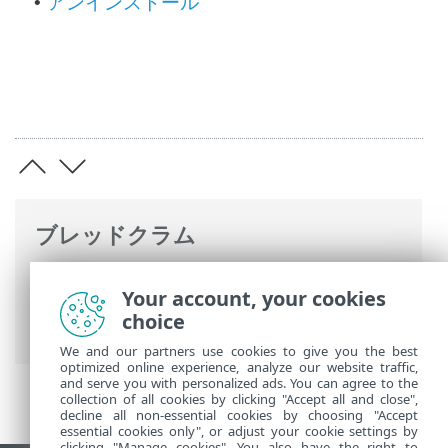
アンインストール
•
ブレッドクラム
ESETオンラインヘルプ
>
ESET Endpoint
Your account, your cookies
Antivirus for Linux
>
インストール/アップ
choice
グレード
We and our partners use cookies to give you the best
optimized online experience, analyze our website traffic,
and serve you with personalized ads. You can agree to the
collection of all cookies by clicking "Accept all and close",
decline all non-essential cookies by choosing "Accept
essential cookies only", or adjust your cookie settings by
clicking "Manage cookies". You also have the right to