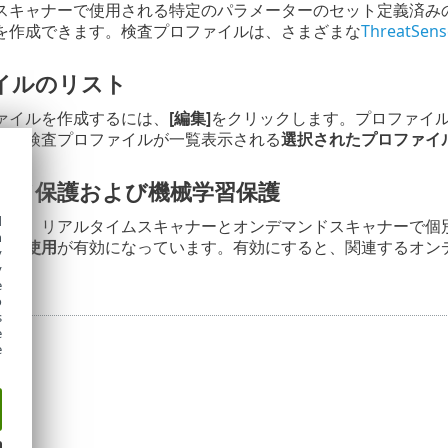
スキャナーで使用される特定のパラメーターのセット定義済み
を作成できます。検査プロファイルは、さまざまな
Threat
イルのリスト
ァイルを作成するには、
[編集]
をクリックします。プロファイ
存の検査プロファイルが一覧表示される
選択されたプロファイ
ンド保護および機械学習保護
d
定は、リアルタイムスキャナーとオンデマンドスキャナーで個
h
定を使用
が有効になっています。有効にすると、関連するオン
y
y
e
o
s
e
e