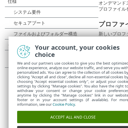
オンデマンド
プロファイル
プロファ
新しいプロフ
ァイルは、既
Your account, your cookies
choice
オンデマ
We and our partners use cookies to give you the best optimize
スキャナー設
online experience, analyze our website traffic, and serve you wit
ステム保護設
personalized ads. You can agree to the collection of all cookies b
れます。
clicking "Accept all and close", decline all non-essential cookies b
choosing "Accept essential cookies only", or adjust your cooki
settings by clicking "Manage cookies". You also have the right t
withdraw your consent or change your cookie preference
anytime by clicking the "Manage cookies" link in our websit
footer or in your account settings (if available). For mor
information, see our
Cookie Policy
.
ACCEPT ALL AND CLOSE