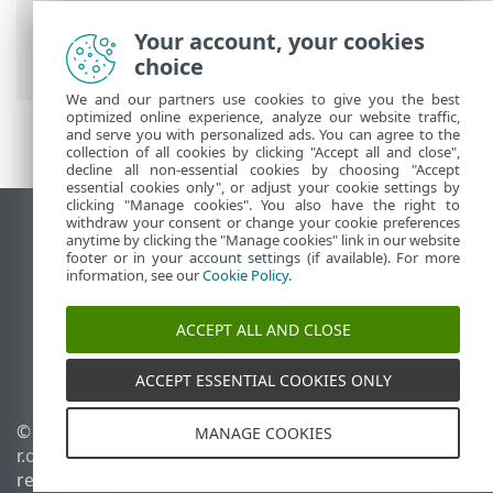
Antivirus for Linux
>
Configuración
>
Protecciones
>
Protección del acceso a la
Your account, your cookies
Web
> Aplicaciones excluidas
choice
We and our partners use cookies to give you the best
optimized online experience, analyze our website traffic,
and serve you with personalized ads. You can agree to the
collection of all cookies by clicking "Accept all and close",
decline all non-essential cookies by choosing "Accept
essential cookies only", or adjust your cookie settings by
clicking "Manage cookies". You also have the right to
withdraw your consent or change your cookie preferences
Ver sitio para ordenador
anytime by clicking the "Manage cookies" link in our website
footer or in your account settings (if available). For more
End of Life
information, see our
Cookie Policy
.
Base de conocimiento de ESET
Foro de ESET
ACCEPT ALL AND CLOSE
ESET Status Portal
Soporte técnico regional
ACCEPT ESSENTIAL COOKIES ONLY
© 1992 - 2025 ESET, spol. s
Administrar cookies
MANAGE COOKIES
r.o. Todos los derechos
Política de cookies
reservados.