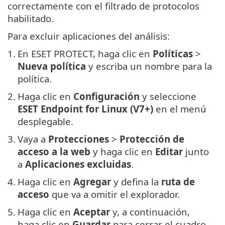
correctamente con el filtrado de protocolos
habilitado.
Para excluir aplicaciones del análisis:
1.
En ESET PROTECT, haga clic en
Políticas
>
Nueva política
y escriba un nombre para la
política.
2.
Haga clic en
Configuración
y seleccione
ESET Endpoint for Linux (V7+)
en el menú
desplegable.
3.
Vaya a
Protecciones
>
Protección de
acceso a la web
y haga clic en
Editar
junto
a
Aplicaciones excluidas
.
4.
Haga clic en
Agregar
y defina la
ruta de
acceso
que va a omitir el explorador.
5.
Haga clic en
Aceptar
y, a continuación,
haga clic en
Guardar
para cerrar el cuadro