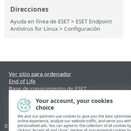
Direcciones
Ayuda en línea de ESET
>
ESET Endpoint
Antivirus for Linux
>
Configuración
Ver sitio para ordenador
End of Life
Base de conocimiento de ESET
Foro de ESET
Your account, your cookies
ESET Status Portal
choice
Soporte técnico regional
We and our partners use cookies to give you the best optimize
online experience, analyze our website traffic, and serve you wit
© 1992 - 2025 ESET, spol. s
Administrar cookies
personalized ads. You can agree to the collection of all cookies b
clicking "Accept all and close", decline all non-essential cookies b