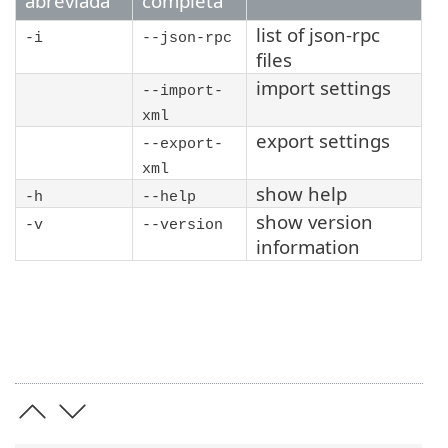
abreviada
completa
list of json-rpc
-i
--json-rpc
files
import settings
--import-
xml
export settings
--export-
xml
show help
-h
--help
show version
-v
--version
information