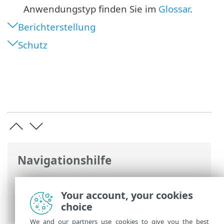
Anwendungstyp finden Sie im
Glossar
.
Berichterstellung
Schutz
Navigationshilfe
ESET Online-Hilfe
>
ESET Endpoint
Antivirus for Linux
>
Konfiguration
>
Your account, your cookies
Schutzfunktionen
choice
We and our partners use cookies to give you the best