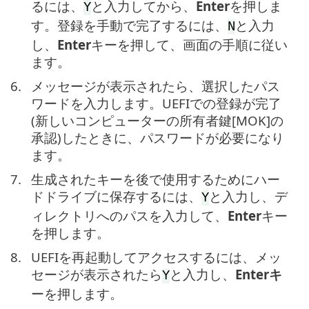
るには、
と入力してから、
Enter
を押しま
Y
す。登録を手動で完了するには、
と入力
N
し、
Enter
キーを押して、画面の手順に従い
ます。
6.
メッセージが表示されたら、選択したパス
ワードを入力します。UEFIでの登録が完了
(新しいコンピューターの所有者鍵[MOK]の
承認)したときに、パスワードが必要になり
ます。
7.
生成されたキーを後で使用するためにハー
ドドライブに保存するには、
と入力し、デ
Y
ィレクトリへのパスを入力して、
Enter
キー
を押します。
8.
UEFIを再起動してアクセスするには、メッ
セージが表示されたら
と入力し、
Enterキ
Y
ーを押します。