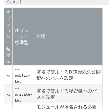
プション]
オ
プ
シ
ョ
オプシ
ン
ョン -
説明
-
標準型
短
縮
型
--
署名で使用するDER形式の公開
-d
public-
鍵へのパスを設定
key
--
署名で使用する秘密鍵へのパ
-p
private-
スを設定
key
モジュールが署名される必要