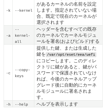
があるカーネルの名前を設定
します。指定されていない場
-k
--kernel
合、既定で現在のカーネルが
選択されます
ヘッダーを含むすべての既存
--
のカーネルでカーネルモジュ
-a
kernel-
ールを署名(およびビルド)する
all
提供した鍵、または生成した
鍵を
/var/opt/eset/eea/uefi
にコピーします。このディレ
クトリに鍵があると、鍵がパ
--copy-
スワードで保護されていなけ
-c
keys
れば、今後のカーネルアップ
グレード後に自動的にカーネ
ルモジュールに署名されま
す。
ヘルプを表示します
-h
--help