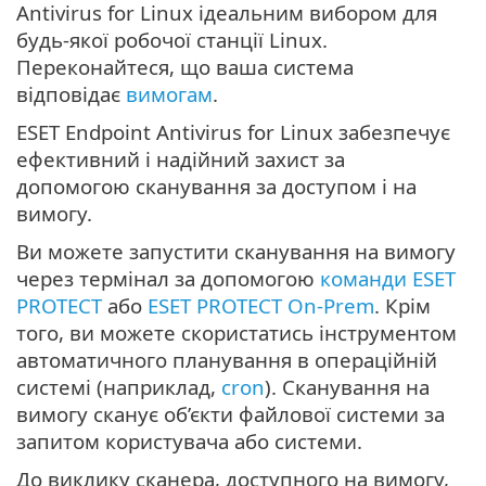
Antivirus for Linux ідеальним вибором для
будь-якої робочої станції Linux.
Переконайтеся, що ваша система
відповідає
вимогам
.
ESET Endpoint Antivirus for Linux забезпечує
ефективний і надійний захист за
допомогою сканування за доступом і на
вимогу.
Ви можете запустити сканування на вимогу
через термінал за допомогою
команди
ESET
PROTECT
або
ESET PROTECT On-Prem
. Крім
того, ви можете скористатись інструментом
автоматичного планування в операційній
системі (наприклад,
cron
). Сканування на
вимогу сканує об’єкти файлової системи за
запитом користувача або системи.
До виклику сканера, доступного на вимогу,