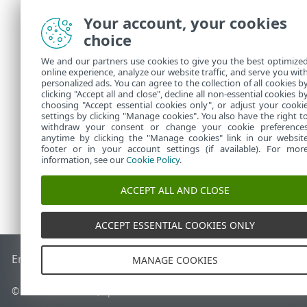
192.1
Your account, your cookies
choice
Añadir 
We and our partners use cookies to give you the best optimize
Dire
online experience, analyze our website traffic, and serve you wit
Subr
personalized ads. You can agree to the collection of all cookies b
::fff
clicking "Accept all and close", decline all non-essential cookies b
choosing "Accept essential cookies only", or adjust your cooki
settings by clicking "Manage cookies". You also have the right t
withdraw your consent or change your cookie preference
anytime by clicking the "Manage cookies" link in our websit
footer or in your account settings (if available). For mor
information, see our
Cookie Policy
.
ACCEPT ALL AND CLOSE
ACCEPT ESSENTIAL COOKIES ONLY
End of Life
Base de conocimiento de ESET
Foro de ESET
ES
MANAGE COOKIES
© 1992 - 2025 ESET, spol. s r.o. Todos los derechos reservados.