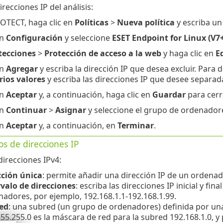
irecciones IP del análisis:
OTECT, haga clic en
Políticas
>
Nueva política
y escriba un
en
Configuración
y seleccione
ESET Endpoint for Linux (V7+
tecciones
>
Protección de acceso a la web
y haga clic en
E
en
Agregar
y escriba la dirección IP que desea excluir. Para de
rios valores
y escriba las direcciones IP que desee separada
en
Aceptar
y, a continuación, haga clic en
Guardar
para cerr
en
Continuar
>
Asignar
y seleccione el grupo de ordenadores
en
Aceptar
y, a continuación, en
Terminar
.
s de direcciones IP
direcciones IPv4:
cción única
: permite añadir una dirección IP de un ordenado
rvalo de direcciones
: escriba las direcciones IP inicial y fina
adores, por ejemplo, 192.168.1.1-192.168.1.99.
ed
: una subred (un grupo de ordenadores) definida por una
55.255.0 es la máscara de red para la subred 192.168.1.0, y 