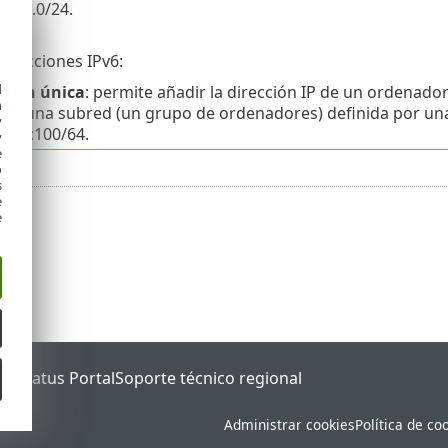
68.1.0/24.
direcciones IPv6:
d
cción única
: permite añadir la dirección IP de un ordenador i
h
ed
: una subred (un grupo de ordenadores) definida por una
y
f:c0a8:100/64.
y
e
o
s
e
e
ET Status Portal
Soporte técnico regional
Administrar cookies
Política de co