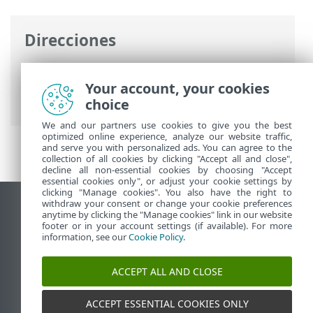
Direcciones
Ayuda en línea de ESET
>
ESET Endpoint
Antivirus for Linux
>
Si se utiliza ESET
Your account, your cookies
Endpoint Antivirus for Linux
choice
We and our partners use cookies to give you the best
optimized online experience, analyze our website traffic,
and serve you with personalized ads. You can agree to the
collection of all cookies by clicking "Accept all and close",
decline all non-essential cookies by choosing "Accept
essential cookies only", or adjust your cookie settings by
clicking "Manage cookies". You also have the right to
withdraw your consent or change your cookie preferences
Ver sitio para ordenador
anytime by clicking the "Manage cookies" link in our website
footer or in your account settings (if available). For more
End of Life
information, see our
Cookie Policy
.
Base de conocimiento de ESET
Foro de ESET
ACCEPT ALL AND CLOSE
ESET Status Portal
Soporte técnico regional
ACCEPT ESSENTIAL COOKIES ONLY