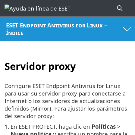
ESET Endpoint Antivirus for Linux –
Índice
Servidor proxy
Configure ESET Endpoint Antivirus for Linux
para usar su servidor proxy para conectarse a
Internet o los servidores de actualizaciones
definidos (Mirror). Para ajustar los parámetros
del servidor proxy:
1.
En ESET PROTECT, haga clic en
Políticas
>
Nueva política
y escriba un nombre para la