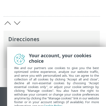
Direcciones
Ayuda en línea de ESET
>
ESET Endpoint
Antivirus for Linux
>
Configuración
>
Your account, your cookies
Conectividad
> Servidor proxy
choice
We and our partners use cookies to give you the best
optimized online experience, analyze our website traffic,
and serve you with personalized ads. You can agree to the
collection of all cookies by clicking "Accept all and close",
decline all non-essential cookies by choosing "Accept
essential cookies only", or adjust your cookie settings by
clicking "Manage cookies". You also have the right to
withdraw your consent or change your cookie preferences
Ver sitio para ordenador
anytime by clicking the "Manage cookies" link in our website
footer or in your account settings (if available). For more
End of Life
information, see our
Cookie Policy
.