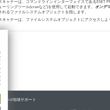
キャナーは、コマンドラインインターフェイスであるESET P
ューリングツール(
など)を使用して起動できます。
オンデ
cron
されるファイルシステムオブジェクトを指します。
スキャナーは、ファイルシステムオブジェクトにアクセスしよ
d
h
y
y
e
o
s
e
e
 Portal
地域サポート