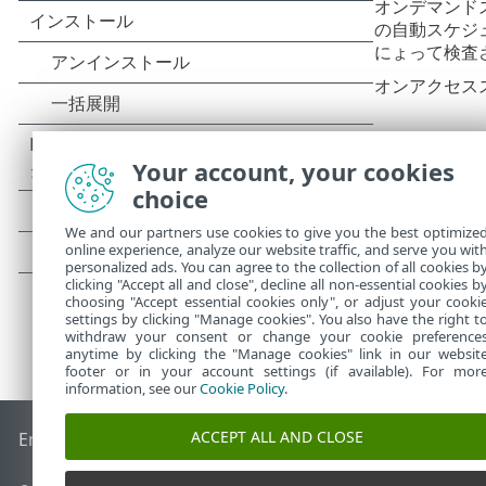
オンデマンドス
の自動スケジ
にょって検査
オンアクセス
Your account, your cookies
choice
We and our partners use cookies to give you the best optimize
online experience, analyze our website traffic, and serve you wit
personalized ads. You can agree to the collection of all cookies b
clicking "Accept all and close", decline all non-essential cookies b
choosing "Accept essential cookies only", or adjust your cooki
settings by clicking "Manage cookies". You also have the right t
withdraw your consent or change your cookie preference
anytime by clicking the "Manage cookies" link in our websit
footer or in your account settings (if available). For mor
information, see our
Cookie Policy
.
ACCEPT ALL AND CLOSE
End of Life
ESETナレッジベース
ESETフォーラム
ESET Status