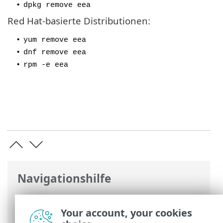
•
dpkg remove eea
Red Hat-basierte Distributionen:
•
yum remove eea
•
dnf remove eea
•
rpm -e eea
Navigationshilfe
ESET Online-Hilfe
>
ESET Endpoint
Antivirus for Linux
>
Installation
>
Your account, your cookies