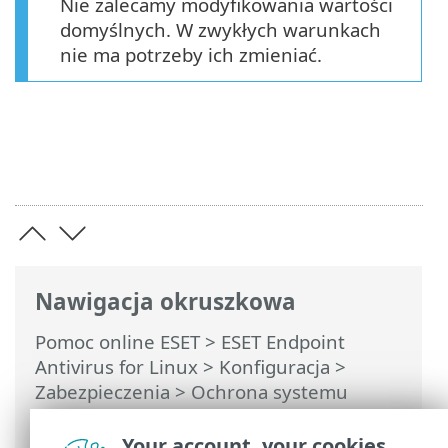
Nie zalecamy modyfikowania wartości
domyślnych. W zwykłych warunkach
nie ma potrzeby ich zmieniać.
Nawigacja okruszkowa
Pomoc online ESET
>
ESET Endpoint
Antivirus for Linux
>
Konfiguracja
>
Zabezpieczenia
>
Ochrona systemu
plików w czasie rzeczywistym
>
Parametry technologii ThreatSense
Your account, your cookies