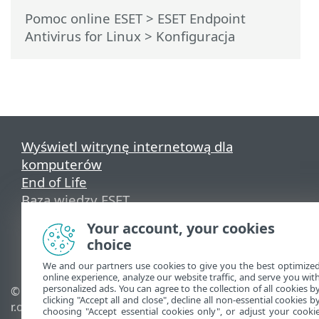
Pomoc online ESET
>
ESET Endpoint
Antivirus for Linux
>
Konfiguracja
Wyświetl witrynę internetową dla
komputerów
End of Life
Baza wiedzy ESET
Forum ESET
Your account, your cookies
ESET Status Portal
choice
Pomoc regionalna
We and our partners use cookies to give you the best optimize
online experience, analyze our website traffic, and serve you wit
personalized ads. You can agree to the collection of all cookies b
© 1992 - 2025 ESET, spol. s
Zarządzaj plikami cookie
clicking "Accept all and close", decline all non-essential cookies b
r.o. – Wszelkie prawa
Polityka dotycząca plików
choosing "Accept essential cookies only", or adjust your cooki