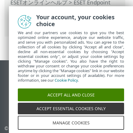
ESETオンラインヘルプ
>
ESET Endpoint
Antivirus for Linux
>
設定
>
保護
>
Webア
Your account, your cookies
クセス保護
>
HTTPSトラフィック検査
> 既
choice
知の証明書のリスト
We and our partners use cookies to give you the best
optimized online experience, analyze our website traffic,
and serve you with personalized ads. You can agree to the
collection of all cookies by clicking "Accept all and close",
decline all non-essential cookies by choosing "Accept
essential cookies only", or adjust your cookie settings by
clicking "Manage cookies". You also have the right to
withdraw your consent or change your cookie preferences
anytime by clicking the "Manage cookies" link in our website
デスクトップサイトの表示
footer or in your account settings (if available). For more
End of Life
information, see our
Cookie Policy
.
ESETナレッジベース
ACCEPT ALL AND CLOSE
ESETフォーラム
ESET Status Portal
ACCEPT ESSENTIAL COOKIES ONLY
地域サポート
MANAGE COOKIES
© 1992 - 2025 ESET, spol. s
Cookieの管理