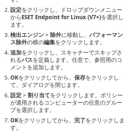
2.
設定
をクリックし、ドロップダウンメニュー
から
ESET Endpoint for Linux (V7+)
を選択し
ます。
3.
検出エンジン
>
除外
に移動し、
パフォーマン
ス除外
の横の
編集
をクリックします。
4.
追加
をクリックし、スキャナーでスキップさ
れる
パス
を定義します。任意で、参照用のコ
メントを追加します。
5.
OK
をクリックしてから、
保存
をクリックし
て、ダイアログを閉じます。
6.
設定
>
割り当て
をクリックします。ポリシー
が適用されるコンピューターの任意のグルー
プを選択します。
7.
OK
をクリックしてから、
完了
をクリックしま
す。