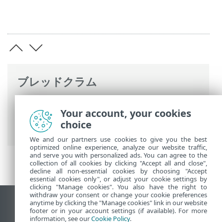
ブレッドクラム
ESETオンラインヘルプ
>
ESET Endpoint
Your account, your cookies
Antivirus for Linux
>
コマンドと ESET
choice
Endpoint Antivirus for Linux
>
検査
> 除外
We and our partners use cookies to give you the best
optimized online experience, analyze our website traffic,
and serve you with personalized ads. You can agree to the
collection of all cookies by clicking "Accept all and close",
decline all non-essential cookies by choosing "Accept
essential cookies only", or adjust your cookie settings by
clicking "Manage cookies". You also have the right to
withdraw your consent or change your cookie preferences
anytime by clicking the "Manage cookies" link in our website
デスクトップサイトの表示
footer or in your account settings (if available). For more
End of Life
information, see our
Cookie Policy
.