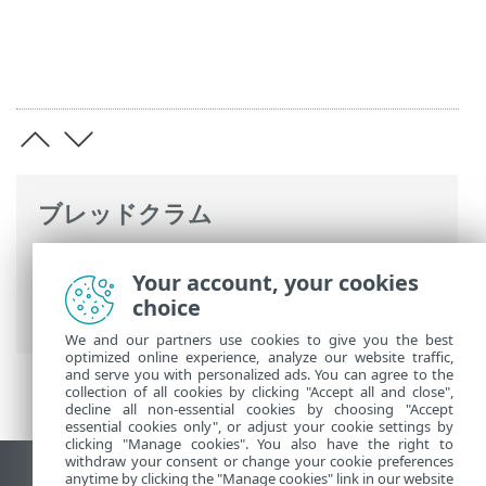
ブレッドクラム
ESETオンラインヘルプ
>
ESET Endpoint
Your account, your cookies
Antivirus for Linux
>
設定
>
ユーザーイン
choice
タフェース
> アプリケーションステータス
We and our partners use cookies to give you the best
optimized online experience, analyze our website traffic,
and serve you with personalized ads. You can agree to the
collection of all cookies by clicking "Accept all and close",
decline all non-essential cookies by choosing "Accept
essential cookies only", or adjust your cookie settings by
clicking "Manage cookies". You also have the right to
withdraw your consent or change your cookie preferences
anytime by clicking the "Manage cookies" link in our website