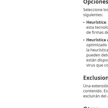
Opciones 
Seleccione lo
siguientes:
Heurística
:
•
esta tecnolo
de firmas d
Heurística
•
optimizado 
la heurísti
pueden detec
están dispo
virus que c
Exclusio
Una extensión
contenido. Es
excluirán del 