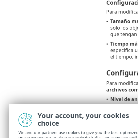
Configuraci
Para modifica
Tamaño má
•
solo los ob
que tengan 
Tiempo máxi
•
especifica 
el tiempo, i
Configur
Para modifica
archivos co
Nivel de a
•
Tamaño máx
•
Your account, your cookies
los archivo
choice
Valore
We and our partners use cookies to give you the best optimize
no se r
online experience, analyze our website traffic, and serve you wit