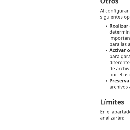
Otros
Al configurar
siguientes op
Realizar
•
determin
important
para las 
Activar 
•
para gara
diferente
de archiv
por el us
Preserva
•
archivos 
Límites
En el aparta
analizarán: