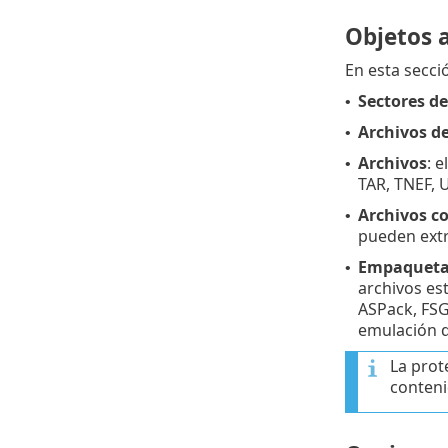
Objetos a
En esta secci
Sectores de
•
Archivos de
•
Archivos
: 
•
TAR, TNEF, 
Archivos c
•
pueden extr
Empaquetad
•
archivos es
ASPack, FSG
emulación 
La prot
conteni