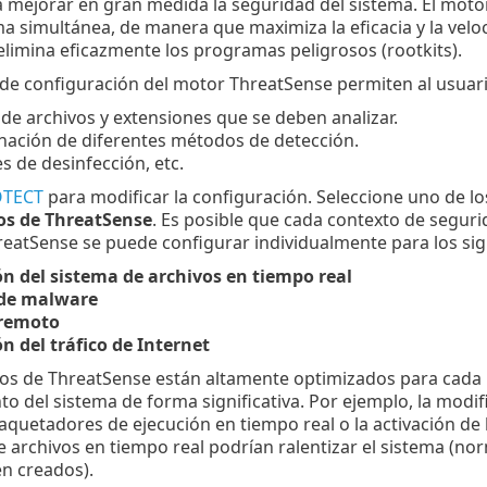
 mejorar en gran medida la seguridad del sistema. El motor 
a simultánea, de manera que maximiza la eficacia y la velo
limina eficazmente los programas peligrosos (rootkits).
de configuración del motor ThreatSense permiten al usuario
 de archivos y extensiones que se deben analizar.
nación de diferentes métodos de detección.
es de desinfección, etc.
OTECT
para modificar la configuración. Seleccione uno de l
s de ThreatSense
. Es posible que cada contexto de seguri
eatSense se puede configurar individualmente para los si
ón del sistema de archivos en tiempo real
 de malware
 remoto
n del tráfico de Internet
os de ThreatSense están altamente optimizados para cada 
o del sistema de forma significativa. Por ejemplo, la modi
quetadores de ejecución en tiempo real o la activación de 
e archivos en tiempo real podrían ralentizar el sistema (n
én creados).