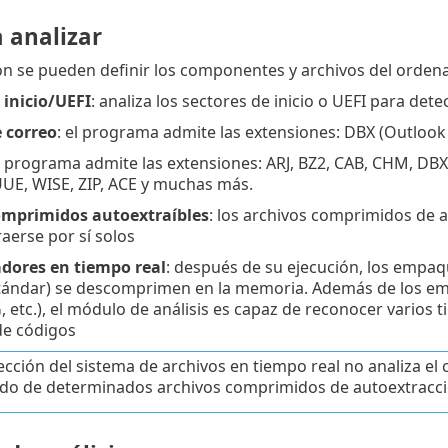
 analizar
ón se pueden definir los componentes y archivos del orden
 inicio/UEFI
: analiza los sectores de inicio o UEFI para detec
 correo
: el programa admite las extensiones: DBX (Outlook
el programa admite las extensiones: ARJ, BZ2, CAB, CHM, DBX
UUE, WISE, ZIP, ACE y muchas más.
omprimidos autoextraíbles
: los archivos comprimidos de 
aerse por sí solos
ores en tiempo real
: después de su ejecución, los empaq
tándar) se descomprimen en la memoria. Además de los em
, etc.), el módulo de análisis es capaz de reconocer varios 
de códigos
ección del sistema de archivos en tiempo real no analiza el
do de determinados archivos comprimidos de autoextracci