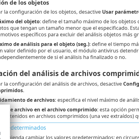
ón de los objetos
r la configuración de los objetos, desactive
Usar parámetr
ximo del objeto
: define el tamaño máximo de los objetos q
jetos que tengan un tamaño menor que el especificado. Es
motivos específicos para excluir del análisis objetos más g
mo de análisis para el objeto (seg.)
: define el tiempo má
un valor definido por el usuario, el módulo antivirus detend
ndependientemente de si el análisis ha finalizado o no.
ación del análisis de archivos comprimi
r la configuración del análisis de archivos, desactive
Config
mprimidos
.
nidamiento de archivos
: especifica el nivel máximo de anál
. de archivo en el archivo comprimido
: esta opción per
s contenidos en archivos comprimidos (una vez extraídos) qu
s predeterminados
d
ecomienda cambiar los valores predeterminados; en circun
h