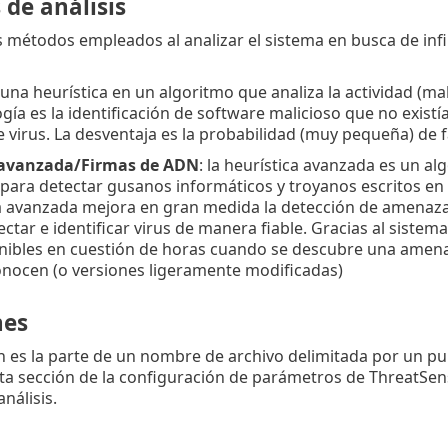
de análisis
s métodos empleados al analizar el sistema en busca de infi
 una heurística en un algoritmo que analiza la actividad (ma
gía es la identificación de software malicioso que no existí
e virus. La desventaja es la probabilidad (muy pequeña) de 
 avanzada/Firmas de ADN
: la heurística avanzada es un a
para detectar gusanos informáticos y troyanos escritos en 
ca avanzada mejora en gran medida la detección de amenazas
tar e identificar virus de manera fiable. Gracias al sistem
nibles en cuestión de horas cuando se descubre una amena
onocen (o versiones ligeramente modificadas)
nes
 es la parte de un nombre de archivo delimitada por un pun
ta sección de la configuración de parámetros de ThreatSense
análisis.