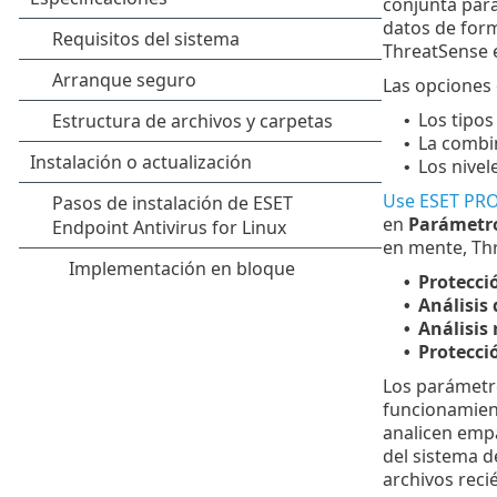
conjunta para
datos de form
ThreatSense e
Las opciones 
Los tipos
•
La combi
•
Los nivel
•
Use ESET PR
en
Parámetro
en mente, Thr
Protecci
•
Análisis
•
Análisis
•
Protecció
•
Los parámetr
funcionamient
analicen empa
del sistema d
archivos reci