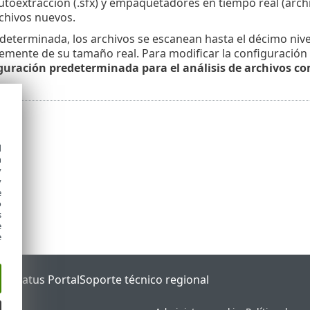
utoextracción (.sfx) y empaquetadores en tiempo real (arc
rchivos nuevos.
determinada, los archivos se escanean hasta el décimo niv
mente de su tamaño real. Para modificar la configuración d
guración predeterminada para el análisis de archivos c
d
h
y
y
e
o
s
e
e
ET Status Portal
Soporte técnico regional