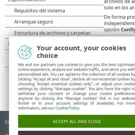
archivos de a
solo en los a
De forma pre
independiente
opción
Confi
Your account, your cookies
choice
We and our partners use cookies to give you the best optimize
online experience, analyze our website traffic, and serve you wit
personalized ads. You can agree to the collection of all cookies b
clicking "Accept all and close", decline all non-essential cookies b
choosing "Accept essential cookies only", or adjust your cooki
settings by clicking "Manage cookies". You also have the right t
withdraw your consent or change your cookie preference
anytime by clicking the "Manage cookies" link in our websit
footer or in your account settings (if available). For mor
information, see our
Cookie Policy
.
ACCEPT ALL AND CLOSE
End of Life
Base de conocimiento de ESET
Foro de ESET
ES