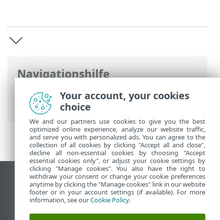
Navigationshilfe
ESET Online-Hilfe
>
ESET Endpoint
Your account, your cookies
Antivirus for Linux
>
Einführung
choice
We and our partners use cookies to give you the best
optimized online experience, analyze our website traffic,
and serve you with personalized ads. You can agree to the
collection of all cookies by clicking "Accept all and close",
decline all non-essential cookies by choosing "Accept
essential cookies only", or adjust your cookie settings by
clicking "Manage cookies". You also have the right to
withdraw your consent or change your cookie preferences
Desktop-Site anzeigen
anytime by clicking the "Manage cookies" link in our website
footer or in your account settings (if available). For more
End of Life
information, see our
Cookie Policy
.
ESET Knowledgebase
ESET-Forum