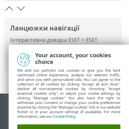
Ланцюжки навігації
Інтерактивна довідка ESET
>
ESET
Endpoint Antivirus for macOS
>
Інсталяція
> Активація продукту >
Your account, your cookies
Локальна активація
choice
We and our partners use cookies to give you the best
optimized online experience, analyze our website traffic,
and serve you with personalized ads. You can agree to the
collection of all cookies by clicking "Accept all and close",
decline all non-essential cookies by choosing "Accept
essential cookies only", or adjust your cookie settings by
clicking "Manage cookies". You also have the right to
withdraw your consent or change your cookie preferences
Переглянути повну версію
anytime by clicking the "Manage cookies" link in our website
footer or in your account settings (if available). For more
End of Life
information, see our
Cookie Policy
.
База знань ESET
Форум ESET