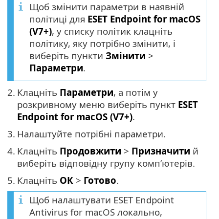
Щоб змінити параметри в наявній
політиці для
ESET Endpoint for macOS
(V7+)
, у списку політик клацніть
політику, яку потрібно змінити, і
виберіть пункти
Змінити
>
Параметри
.
2.
Клацніть
Параметри
, а потім у
розкривному меню виберіть пункт
ESET
Endpoint for macOS (V7+)
.
3.
Налаштуйте потрібні параметри.
4.
Клацніть
Продовжити
>
Призначити
й
виберіть відповідну групу комп’ютерів.
5.
Клацніть
ОК
>
Готово
.
Щоб налаштувати ESET Endpoint
Antivirus for macOS локально,