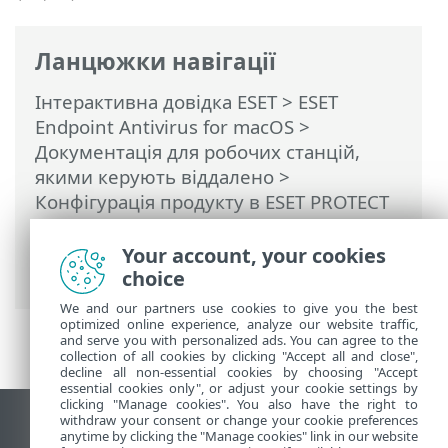
Ланцюжки навігації
Інтерактивна довідка ESET
>
ESET
Endpoint Antivirus for macOS
>
Документація для робочих станцій,
якими керують віддалено
>
Конфігурація продукту в ESET PROTECT
On-Prem
>
Оновлення
> Дзеркало
оновлень (настроювані сервери
Your account, your cookies
оновлень)
choice
We and our partners use cookies to give you the best
optimized online experience, analyze our website traffic,
and serve you with personalized ads. You can agree to the
collection of all cookies by clicking "Accept all and close",
decline all non-essential cookies by choosing "Accept
essential cookies only", or adjust your cookie settings by
clicking "Manage cookies". You also have the right to
withdraw your consent or change your cookie preferences
Переглянути повну версію
anytime by clicking the "Manage cookies" link in our website