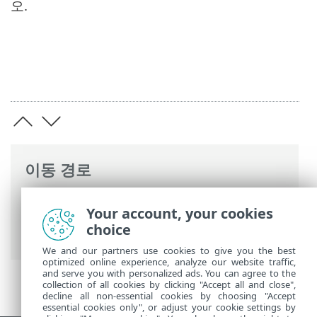
오.
이동 경로
ESET 온라인 도움말
>
ESET Endpoint
Your account, your cookies
Antivirus for macOS
>
ESET Endpoint
choice
Antivirus for macOS 운용
>
도구
> 검역소
We and our partners use cookies to give you the best
optimized online experience, analyze our website traffic,
and serve you with personalized ads. You can agree to the
collection of all cookies by clicking "Accept all and close",
decline all non-essential cookies by choosing "Accept
essential cookies only", or adjust your cookie settings by