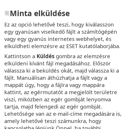
Minta elküldése
Ez az opció lehetővé teszi, hogy kiválasszon
egy gyanúsan viselkedő fájlt a számítógépén
vagy egy gyanús internetes webhelyet, és
elküldheti elemzésre az ESET kutatólaborjába.
Kattintson a
Küldés
gombra az elemzésre
elküldeni kívánt fájl megadásához. Először
válassza ki a beküldés okát, majd válassza ki a
fájlt. Manuálisan áthúzhatja a fájlt vagy a
mappát úgy, hogy a fájlra vagy mappára
kattint, az egérmutatót a megjelölt területre
viszi, miközben az egér gombját lenyomva
tartja, majd felengedi az egér gombját.
Lehetősége van az e-mail-címe megadására is,
amely lehetővé teszi számunkra, hogy
kapcsolatba lépjünk Önnel, ha további