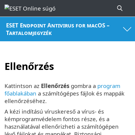
ESET Endpoint Antivirus for macOS –
Tartalomjegyzék
Ellenőrzés
Kattintson az
Ellenőrzés
gombra a
program
főablakában
a számítógépes fájlok és mappák
ellenőrzéséhez.
A kézi indítású víruskereső a vírus- és
kémprogramvédelem fontos része, és a
használatával ellenőrizheti a számítógépen
lévő fájlokat és mappákat. Biztonsági