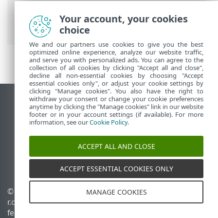
Antivirus for macOS
>
Az ESET Endpoint
Antivirus for macOS használata
>
Your account, your cookies
Ellenőrzés
choice
We and our partners use cookies to give you the best
optimized online experience, analyze our website traffic,
and serve you with personalized ads. You can agree to the
collection of all cookies by clicking "Accept all and close",
decline all non-essential cookies by choosing "Accept
essential cookies only", or adjust your cookie settings by
clicking "Manage cookies". You also have the right to
withdraw your consent or change your cookie preferences
Asztali webhely megtekintése
anytime by clicking the "Manage cookies" link in our website
footer or in your account settings (if available). For more
End of Life
information, see our
Cookie Policy
.
Az ESET tudásbázisa
ESET Fórum
ACCEPT ALL AND CLOSE
ESET Status Portal
Regionális támogatás
ACCEPT ESSENTIAL COOKIES ONLY
© 1992 - 2025 ESET, spol. s
Sütik kezelése
MANAGE COOKIES
r.o. – Minden jog
Cookie-szabályzat
fenntartva.