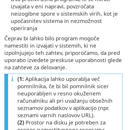
izvajata v eni napravi, povzročata
neizogibne spore v sistemskih virih, kot je
upočasnitev sistema in nezmožnost
operiranja
Čeprav bi lahko bilo program mogoče
namestiti in izvajati v sistemih, ki ne
izpolnjujejo teh zahtev, priporočamo, da pred
uporabo izvedete preskuse uporabnosti glede
na zahteve za delovanje.
(1:
Aplikacija lahko uporablja več
pomnilnika, če bi bil pomnilnik sicer
neuporabljen v resno okuženem
računalniku ali pri uvažanju obsežnih
seznamov podatkov v aplikacijo (npr.
seznami varnih naslovov URL).
(2)
Prostor na disku je potreben za
prenos namestitvenega programa,