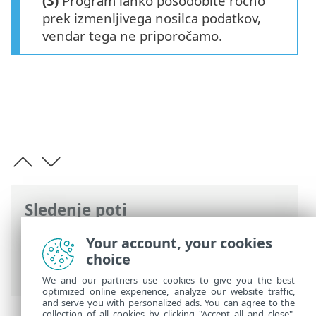
(3)
Program lahko posodobite ročno
prek izmenljivega nosilca podatkov,
vendar tega ne priporočamo.
Sledenje poti
Spletna pomoč družbe ESET
>
ESET
Your account, your cookies
Endpoint Antivirus
>
Specifikacije >
choice
Sistemske zahteve
We and our partners use cookies to give you the best
optimized online experience, analyze our website traffic,
and serve you with personalized ads. You can agree to the
collection of all cookies by clicking "Accept all and close",