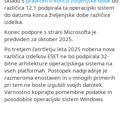
skladu s
pravilom o koncu življenjske dobe
bo
različica 12.1 podpirala ta operacijski sistem
do datuma konca življenjske dobe različice
izdelka.
Konec podpore s strani Microsofta je
predviden za oktober 2025.
Po tretjem četrtletju leta 2025 nobena nova
različica izdelkov ESET ne bo podpirala 32-
bitne arhitekture operacijskega sistema na
vseh platformah. Postopek nadgradnje je
razmeroma enostaven in v mnogih primerih
pri tem ne boste izgubili svojih datotek.
Varnostno kopirajte pomembne podatke in
posodobite operacijski sistem Windows.