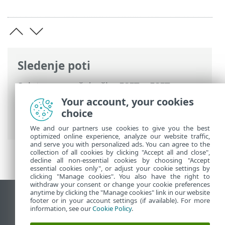
Sledenje poti
Spletna pomoč družbe ESET
>
ESET
Endpoint Antivirus
>
Specifikacije >
Your account, your cookies
Sistemske zahteve
> Podpora za 32-bitno
choice
različico sistema Windows 10 se končuje
We and our partners use cookies to give you the best
optimized online experience, analyze our website traffic,
and serve you with personalized ads. You can agree to the
collection of all cookies by clicking "Accept all and close",
decline all non-essential cookies by choosing "Accept
essential cookies only", or adjust your cookie settings by
clicking "Manage cookies". You also have the right to
withdraw your consent or change your cookie preferences
anytime by clicking the "Manage cookies" link in our website
Prikaz mesta na namizju
footer or in your account settings (if available). For more
information, see our
Cookie Policy
.
End of Life