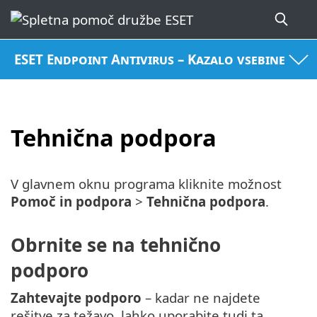
ESET Endpoint Antivirus – Kazalo vsebine
Tehnična podpora
V glavnem oknu programa kliknite možnost
Pomoč in podpora
>
Tehnična podpora
.
Obrnite se na tehnično
podporo
Zahtevajte podporo
– kadar ne najdete
rešitve za težavo, lahko uporabite tudi ta