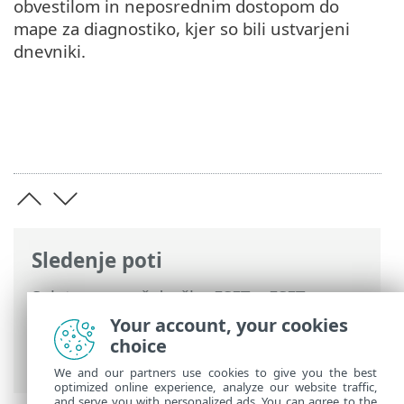
obvestilom in neposrednim dostopom do
mape za diagnostiko, kjer so bili ustvarjeni
dnevniki.
Sledenje poti
Spletna pomoč družbe ESET
>
ESET
Endpoint Antivirus
>
Uporaba programa
Your account, your cookies
ESET Endpoint Antivirus
>
Pomoč in
choice
podpora
> Tehnična podpora
We and our partners use cookies to give you the best
optimized online experience, analyze our website traffic,
and serve you with personalized ads. You can agree to the