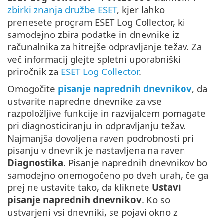
zbirki znanja družbe ESET
, kjer lahko
prenesete program ESET Log Collector, ki
samodejno zbira podatke in dnevnike iz
računalnika za hitrejše odpravljanje težav. Za
več informacij glejte spletni uporabniški
priročnik za
ESET Log Collector
.
Omogočite
pisanje naprednih dnevnikov
, da
ustvarite napredne dnevnike za vse
razpoložljive funkcije in razvijalcem pomagate
pri diagnosticiranju in odpravljanju težav.
Najmanjša dovoljena raven podrobnosti pri
pisanju v dnevnik je nastavljena na raven
Diagnostika
. Pisanje naprednih dnevnikov bo
samodejno onemogočeno po dveh urah, če ga
prej ne ustavite tako, da kliknete
Ustavi
pisanje naprednih dnevnikov
. Ko so
ustvarjeni vsi dnevniki, se pojavi okno z