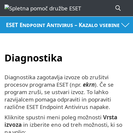
ESET Endpoint Antivirus – Kazalo vsebine
Diagnostika
Diagnostika zagotavlja izvoze ob zrušitvi
procesov programa ESET (npr.
ekrn
). Če se
program zruši, se ustvari izvoz. To lahko
razvijalcem pomaga odpraviti in popraviti
različne ESET Endpoint Antivirus napake.
Kliknite spustni meni poleg možnosti
Vrsta
izvoza
in izberite eno od treh možnosti, ki so
na voljo: