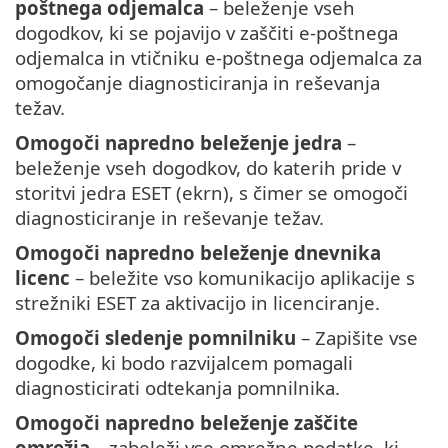
poštnega odjemalca
– beleženje vseh
dogodkov, ki se pojavijo v zaščiti e-poštnega
odjemalca in vtičniku e-poštnega odjemalca za
omogočanje diagnosticiranja in reševanja
težav.
Omogoči napredno beleženje jedra
–
beleženje vseh dogodkov, do katerih pride v
storitvi jedra ESET (ekrn), s čimer se omogoči
diagnosticiranje in reševanje težav.
Omogoči napredno beleženje dnevnika
licenc
– beležite vso komunikacijo aplikacije s
strežniki ESET za aktivacijo in licenciranje.
Omogoči sledenje pomnilniku
– Zapišite vse
dogodke, ki bodo razvijalcem pomagali
diagnosticirati odtekanja pomnilnika.
Omogoči napredno beleženje zaščite
omrežja
– zabeleži vse omrežne podatke, ki