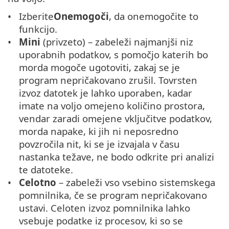
Izberite
Onemogoči
, da onemogočite to
funkcijo.
Mini
(privzeto) – zabeleži najmanjši niz
uporabnih podatkov, s pomočjo katerih bo
morda mogoče ugotoviti, zakaj se je
program nepričakovano zrušil. Tovrsten
izvoz datotek je lahko uporaben, kadar
imate na voljo omejeno količino prostora,
vendar zaradi omejene vključitve podatkov,
morda napake, ki jih ni neposredno
povzročila nit, ki se je izvajala v času
nastanka težave, ne bodo odkrite pri analizi
te datoteke.
Celotno
– zabeleži vso vsebino sistemskega
pomnilnika, če se program nepričakovano
ustavi. Celoten izvoz pomnilnika lahko
vsebuje podatke iz procesov, ki so se