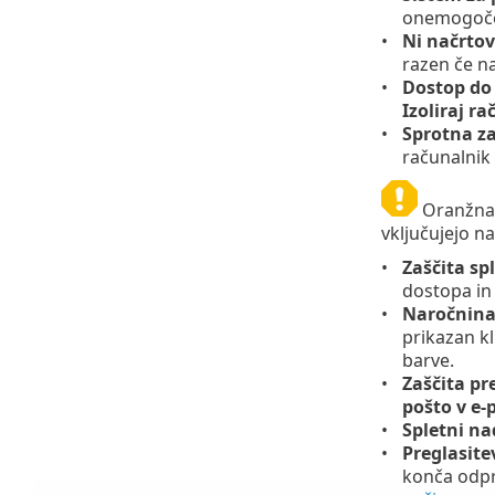
onemogočen
Ni načrto
razen če n
Dostop do
Izoliraj r
Sprotna za
računalnik 
Oranžna i
vključujejo na
Zaščita s
dostopa in 
Naročnina
prikazan k
barve.
Zaščita pr
pošto v e
Spletni na
Preglasite
konča odpra