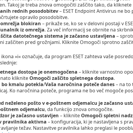
. Takoj je treba znova omogočiti zaščito tako, da kliknete
vanih rednih posodobitev
– ESET Endpoint Antivirus ne bo 
ačrtujete opravilo posodobitve.
 omrežja blokiran
– prikaže se, ko se v delovni postaji v 
ačunalnik iz omrežja
. Za več informacij se obrnite na skrbni
ščita datotečnega sistema je začasno ustavljena
– sprot
ni zaščiten pred grožnjami. Kliknite Omogoči sprotno zašči
kona »i« označuje, da program ESET zahteva vaše posredovan
slednje:
pletnega dostopa je onemogočena
– kliknite varnostno opo
nato kliknite
Omogoči zaščito spletnega dostopa
.
 bo kmalu potekla
/
Vaša naročnina poteče danes
– na to 
licaj. Ko naročnina poteče, programa ne bo več mogoče posod
ed neželeno pošto v e-poštnem odjemalcu je začasno ust
-poštnem odjemalcu
, da funkcijo znova omogočite.
dzor je začasno ustavljen
– kliknite
Omogoči spletni nadzo
v pravilnika aktivna
– konfiguracija, ki je nastavljena s pr
vljanje težav. Nastavitve pravilnika lahko preglasi le poobl