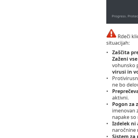
Rdeči kli
situacijah:
Zaščita pr
Zaženi vs
vohunsko 
virusi in
Protivirusn
ne bo delov
Preprečeva
aktivni.
Pogon za z
imenovan zb
napake so 
Izdelek ni
naročnine 
Sistem za 