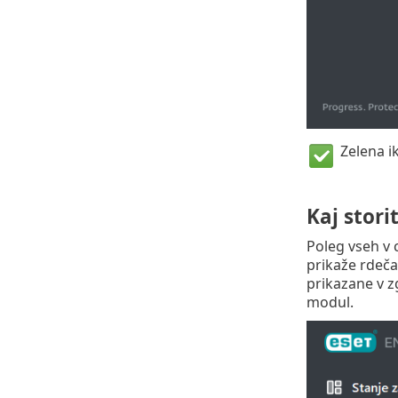
Zelena i
Kaj stori
Poleg vseh v 
prikaže rdeča
prikazane v z
modul.