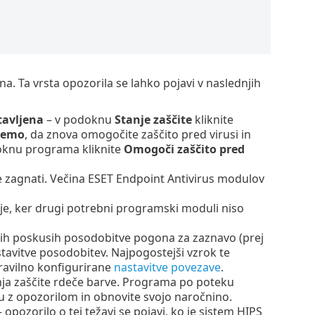
ena. Ta vrsta opozorila se lahko pojavi v naslednjih
tavljena
– v podoknu
Stanje zaščite
kliknite
premo
, da znova omogočite zaščito pred virusi in
knu programa kliknite
Omogoči zaščito pred
če zagnati. Večina ESET Endpoint Antivirus modulov
uje, ker drugi potrebni programski moduli niso
ih poskusih posodobitve pogona za zaznavo (prej
tavitve posodobitev. Najpogostejši vzrok te
pravilno konfigurirane
nastavitve povezave
.
nja zaščite rdeče barve. Programa po poteku
u z opozorilom in obnovite svojo naročnino.
– opozorilo o tej težavi se pojavi, ko je sistem HIPS