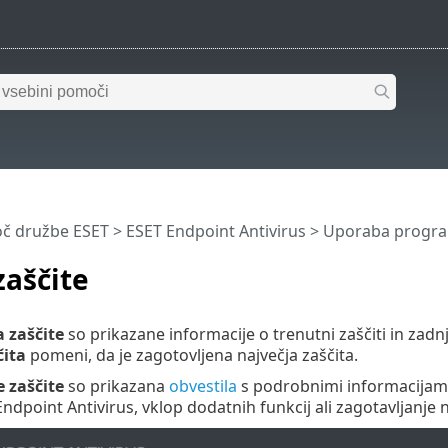
č družbe ESET
>
ESET Endpoint Antivirus
>
Uporaba program
zaščite
a zaščite
so prikazane informacije o trenutni zaščiti in zadn
čita
pomeni, da je zagotovljena največja zaščita.
e zaščite
so prikazana
obvestila
s podrobnimi informacijami 
ndpoint Antivirus, vklop dodatnih funkcij ali zagotavljanje n