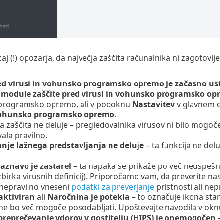
caj (!) opozarja, da največja zaščita računalnika ni zagotovlj
ed virusi in vohunsko programsko opremo je začasno us
e module zaščite pred virusi in vohunsko programsko o
programsko opremo, ali v podoknu
Nastavitev
v glavnem o
 vohunsko programsko opremo
.
a zaščita ne deluje – pregledovalnika virusov ni bilo mogo
ala pravilno.
nje lažnega predstavljanja ne deluje
– ta funkcija ne del
aznavo je zastarel
– ta napaka se prikaže po več neuspešn
irka virusnih definicij). Priporočamo vam, da preverite nas
nepravilno vneseni
podatki za preverjanje
pristnosti ali ne
 aktiviran
ali
Naročnina je potekla
– to označuje ikona sta
ne bo več mogoče posodabljati. Upoštevajte navodila v okn
preprečevanje vdorov v gostitelju (HIPS) je onemogočen