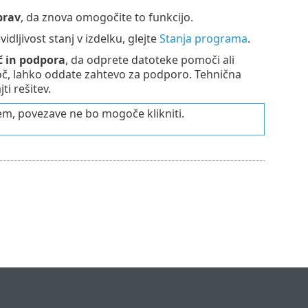
prav
, da znova omogočite to funkcijo.
dljivost stanj v izdelku, glejte
Stanja programa
.
 in podpora
, da odprete datoteke pomoči ali
č, lahko oddate zahtevo za podporo. Tehnična
i rešitev.
rem, povezave ne bo mogoče klikniti.