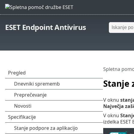
ESET Endpoint Antivirus
Spletna pomo
Stanje 
V oknu
stanj
Največja zaš
V oknu
Stanj
izdelka ESET E