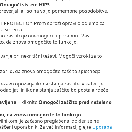
Omogoči sistem HIPS
.
preverjal, ali so na voljo pomembne posodobitve,
ESET PROTECT On-Prem sproži opravilo odjemalca
ka sistema.
no zaščito je onemogočil uporabnik. Vaš
to, da znova omogočite to funkcijo.
je pri nekritični težavi. Mogoči vzroki za to
zorilo, da znova omogočite zaščito spletnega
težavo opozarja ikona stanja zaščite, v kateri je
abljati in ikona stanja zaščite bo postala rdeče
avljena
– kliknite
Omogoči zaščito pred neželeno
r, da znova omogočite to funkcijo.
avilnikom, je začasno preglašena, dokler se ne
aščeni uporabnik. Za več informacij glejte
Uporaba