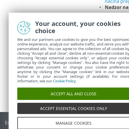
načina pre
Nadzor na
Če želite v p
Your account, your cookies
Če s predlaga
choice
začnete iskat
podpora ESET 
We and our partners use cookies to give you the best optimize
online experience, analyze our website traffic, and serve you wit
Če je s
personalized ads. You can agree to the collection of all cookies b
clicking "Accept all and close", decline all non-essential cookies b
choosing "Accept essential cookies only", or adjust your cooki
settings by clicking "Manage cookies". You also have the right t
withdraw your consent or change your cookie preference
anytime by clicking the "Manage cookies" link in our websit
footer or in your account settings (if available). For mor
information, see our
Cookie Policy
.
ACCEPT ALL AND CLOSE
ACCEPT ESSENTIAL COOKIES ONLY
End of Life
Zbirka znanja družbe ESET
Forum družbe ESET
MANAGE COOKIES