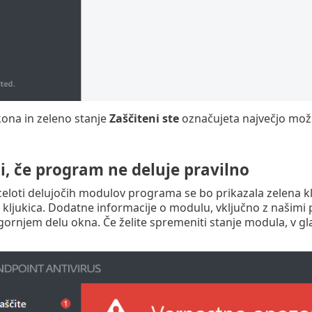
kona in zeleno stanje
Zaščiteni ste
označujeta največjo možn
ti, če program ne deluje pravilno
celoti delujočih modulov programa se bo prikazala zelena kl
 kljukica. Dodatne informacije o modulu, vključno z našimi p
gornjem delu okna. Če želite spremeniti stanje modula, v g