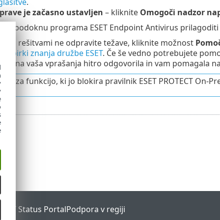
glasitve
.
prave je začasno ustavljen
– kliknite
Omogoči nadzor na
rvem podoknu programa ESET Endpoint Antivirus prilagoditi vi
nimi rešitvami ne odpravite težave, kliknite možnost
Pomoč
i v
zbirki znanja družbe ESET
. Če še vedno potrebujete pomo
bo na vaša vprašanja hitro odgovorila in vam pomagala najt
d
h
tanje za funkcijo, ki jo blokira pravilnik ESET PROTECT On-P
y
y
e
o
s
e
e
ESET Status Portal
Podpora v regiji