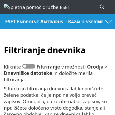
ESET Endpoint Antivirus – Kazalo vsebine
Filtriranje dnevnika
Kliknite
Filtriranje
v možnosti
Orodja
>
Dnevniške datoteke
in določite merila
filtriranja.
S funkcijo filtriranja dnevnika lahko poiščete
želene podatke, če je npr. na voljo preveč
zapisov. Omogoča, da zožite nabor zapisov, ko
npr. iščete določeno vrsto dogodka, stanje ali
časovno obdobje. Zapise dnevnika lahko