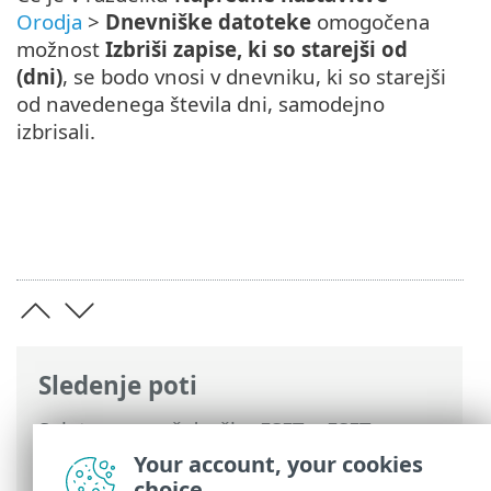
Orodja
>
Dnevniške datoteke
omogočena
možnost
Izbriši zapise, ki so starejši od
(dni)
, se bodo vnosi v dnevniku, ki so starejši
od navedenega števila dni, samodejno
izbrisali.
Sledenje poti
Spletna pomoč družbe ESET
>
ESET
Endpoint Antivirus
>
Uporaba programa
Your account, your cookies
ESET Endpoint Antivirus
>
Orodja
>
choice