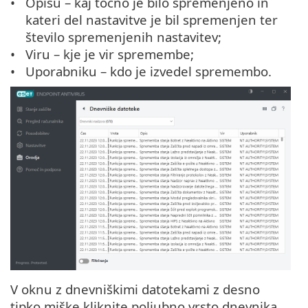
Opisu – kaj točno je bilo spremenjeno in
kateri del nastavitve je bil spremenjen ter
število spremenjenih nastavitev;
Viru – kje je vir spremembe;
Uporabniku – kdo je izvedel spremembo.
V oknu z dnevniškimi datotekami z desno
tipko miške kliknite poljubno vrsto dnevnika