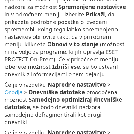
nadzora za možnost
Spremenjene nastavitve
in v priročnem meniju izberite
Prikaži
, da
prikažete podrobne podatke o izvedeni
spremembi. Poleg tega lahko spremenjeno
nastavitev obnovite tako, da v priročnem
meniju kliknete
Obnovi v to stanje
(možnost
ni na voljo za programe, ki jih upravlja ESET
PROTECT On-Prem). Če v priročnem meniju
izberete možnost
Izbriši vse
, se bo ustvaril
dnevnik z informacijami o tem dejanju.
Če je v razdelku
Napredne nastavitve
>
Orodja
>
Dnevniške datoteke
omogočena
možnost
Samodejno optimiziraj dnevniške
datoteke
, se bodo dnevniki nadzora
samodejno defragmentirali kot drugi
dnevniki.
Če je v razdelku
Napredne nastavitve
>