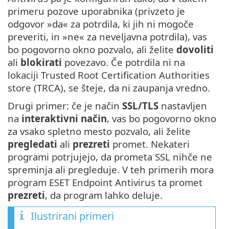
primeru pozove uporabnika (privzeto je
odgovor »da« za potrdila, ki jih ni mogoče
preveriti, in »ne« za neveljavna potrdila), vas
bo pogovorno okno pozvalo, ali želite
dovoliti
ali
blokirati
povezavo. Če potrdila ni na
lokaciji Trusted Root Certification Authorities
store (TRCA), se šteje, da ni zaupanja vredno.
Drugi primer: če je način
SSL/TLS
nastavljen
na
interaktivni način
, vas bo pogovorno okno
za vsako spletno mesto pozvalo, ali želite
pregledati
ali
prezreti
promet. Nekateri
programi potrjujejo, da prometa SSL nihče ne
spreminja ali pregleduje. V teh primerih mora
program ESET Endpoint Antivirus ta promet
prezreti
, da program lahko deluje.
Ilustrirani primeri