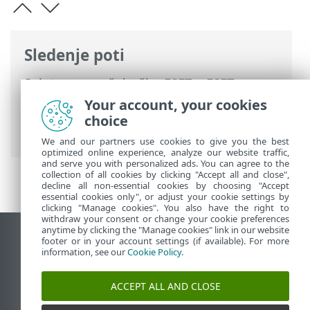
Sledenje poti
Spletna pomoč družbe ESET
>
ESET
Endpoint Antivirus
>
Napredne nastavitve
Your account, your cookies
>
Zaščite
>
SSL/TLS
> Šifriran omrežni
choice
promet
We and our partners use cookies to give you the best
optimized online experience, analyze our website traffic,
and serve you with personalized ads. You can agree to the
collection of all cookies by clicking "Accept all and close",
decline all non-essential cookies by choosing "Accept
essential cookies only", or adjust your cookie settings by
clicking "Manage cookies". You also have the right to
withdraw your consent or change your cookie preferences
anytime by clicking the "Manage cookies" link in our website
Prikaz mesta na namizju
footer or in your account settings (if available). For more
information, see our
Cookie Policy
.
End of Life
Zbirka znanja družbe ESET
ACCEPT ALL AND CLOSE
Forum družbe ESET