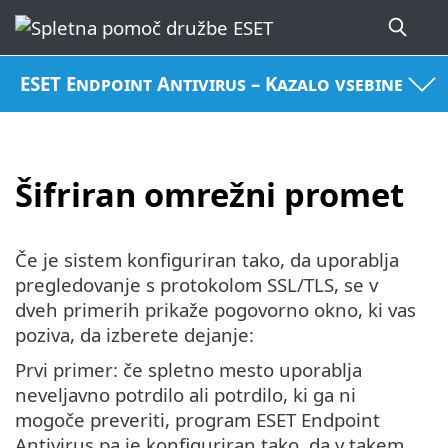
ESET Endpoint Antivirus – Kazalo vsebine
Šifriran omrežni promet
Če je sistem konfiguriran tako, da uporablja
pregledovanje s protokolom SSL/TLS, se v
dveh primerih prikaže pogovorno okno, ki vas
poziva, da izberete dejanje:
Prvi primer: če spletno mesto uporablja
neveljavno potrdilo ali potrdilo, ki ga ni
mogoče preveriti, program ESET Endpoint
Antivirus pa je konfiguriran tako, da v takem