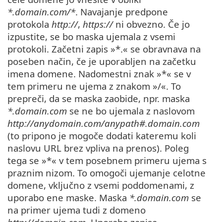
*.domain.com/*
. Navajanje predpone
protokola
http://
,
https://
ni obvezno. Če jo
izpustite, se bo maska ujemala z vsemi
protokoli. Začetni zapis »*.« se obravnava na
poseben način, če je uporabljen na začetku
imena domene. Nadomestni znak »*« se v
tem primeru ne ujema z znakom »/«. To
prepreči, da se maska zaobide, npr. maska
*.domain.com
se ne bo ujemala z naslovom
http://anydomain.com/anypath#.domain.com
(to pripono je mogoče dodati kateremu koli
naslovu URL brez vpliva na prenos). Poleg
tega se »*« v tem posebnem primeru ujema s
praznim nizom. To omogoči ujemanje celotne
domene, vključno z vsemi poddomenami, z
uporabo ene maske. Maska
*.domain.com
se
na primer ujema tudi z domeno