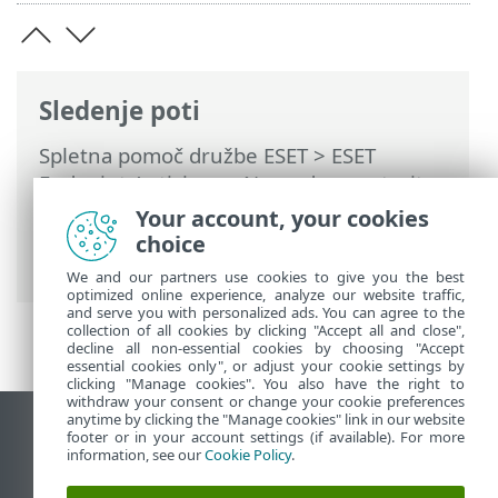
Sledenje poti
Spletna pomoč družbe ESET
>
ESET
Endpoint Antivirus
>
Napredne nastavitve
>
Zaščite
>
Zaščita spletnega dostopa
>
Your account, your cookies
Upravljanje seznama naslovov URL
>
choice
Kako dodati masko URL-ja
We and our partners use cookies to give you the best
optimized online experience, analyze our website traffic,
and serve you with personalized ads. You can agree to the
collection of all cookies by clicking "Accept all and close",
decline all non-essential cookies by choosing "Accept
essential cookies only", or adjust your cookie settings by
clicking "Manage cookies". You also have the right to
withdraw your consent or change your cookie preferences
anytime by clicking the "Manage cookies" link in our website
Prikaz mesta na namizju
footer or in your account settings (if available). For more
information, see our
Cookie Policy
.
End of Life
Zbirka znanja družbe ESET