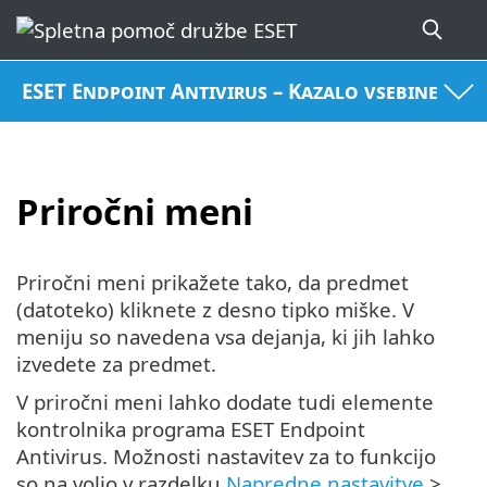
ESET Endpoint Antivirus – Kazalo vsebine
Priročni meni
Priročni meni prikažete tako, da predmet
(datoteko) kliknete z desno tipko miške. V
meniju so navedena vsa dejanja, ki jih lahko
izvedete za predmet.
V priročni meni lahko dodate tudi elemente
kontrolnika programa ESET Endpoint
Antivirus. Možnosti nastavitev za to funkcijo
so na voljo v razdelku
Napredne nastavitve
>