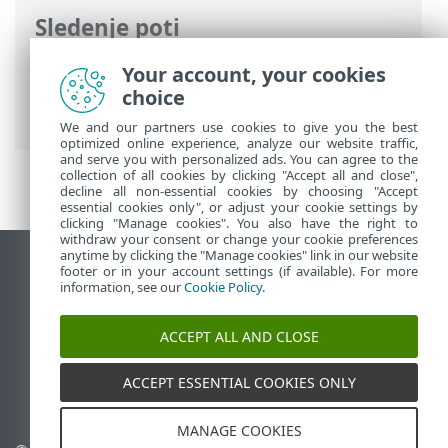
Sledenje poti
Spletna pomoč družbe ESET
>
ESET
Your account, your cookies
Endpoint Antivirus
>
Začetek uporabe
>
choice
Priročni meni
We and our partners use cookies to give you the best
optimized online experience, analyze our website traffic,
and serve you with personalized ads. You can agree to the
collection of all cookies by clicking "Accept all and close",
decline all non-essential cookies by choosing "Accept
essential cookies only", or adjust your cookie settings by
clicking "Manage cookies". You also have the right to
withdraw your consent or change your cookie preferences
anytime by clicking the "Manage cookies" link in our website
Prikaz mesta na namizju
footer or in your account settings (if available). For more
information, see our
Cookie Policy
.
End of Life
Zbirka znanja družbe ESET
ACCEPT ALL AND CLOSE
Forum družbe ESET
ESET Status Portal
ACCEPT ESSENTIAL COOKIES ONLY
Podpora v regiji
MANAGE COOKIES